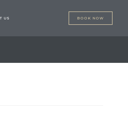
T US
BOOK NOW