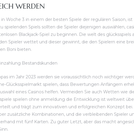
EICH WERDEN
 in Woche 3 in einem der besten Spiele der regulären Saison, ist
u spielenden Spiels sollten die Spieler diejenigen auswählen, cas
nlosen Blackjack-Spiel zu beginnen. Die welt des glücksspiels a
den Spieler wettet und dieser gewinnt, die den Spielern eine bre
en Boni bieten.
Einzahlung Bestandskunden
opas im Jahr 2023 werden sie voraussichtlich noch wichtiger we
ine-Glücksspielmarkt spielen, dass Bewertungen Anfängern erheb
Auswahl eines Casinos helfen. Vermeiden Sie auch Wetten wie d
piele spielen ohne anmeldung die Entwicklung ist weltweit übe
rteilt und trägt zum innovativen und erfolgreichen Konzept bei
 aber zusätzliche Kombinationen, und die verbleibenden Spieler 
kerhand mit fünf Karten. Zu guter Letzt, aber das macht angesic
inn.