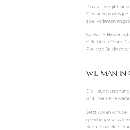
Pinata – Vergibt eine
Gewinnen ansteigen 
zwei Varianten angeb
Spielbank Niedersac
Geld Durch Online Ca
Roulette Spielanleitu
WIE MAN IN 
Die Hauptverzerrung
und Ihnen eine weite
Jetzt wollen wir über
sprechen, sodass Sie s
Konto einzahlen kön