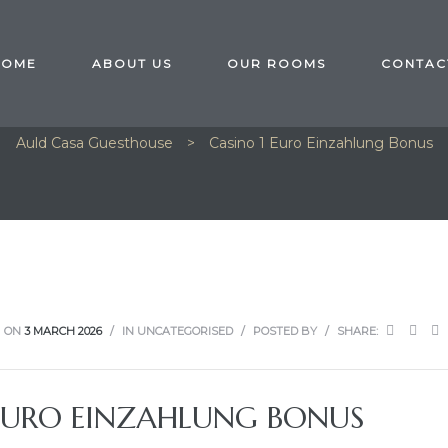
HOME
ABOUT US
OUR ROOMS
CONTAC
CASINO 1 EURO EINZAHLUNG BONUS
Auld Casa Guesthouse
>
Casino 1 Euro Einzahlung Bonus
ON
3 MARCH 2026
IN UNCATEGORISED
POSTED BY
SHARE:
 EURO EINZAHLUNG BONUS