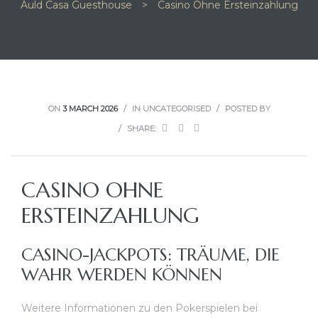
Auld Casa Guesthouse
>
Casino Ohne Ersteinzahlung
ON
3 MARCH 2026
IN UNCATEGORISED
POSTED BY
SHARE:
CASINO OHNE
ERSTEINZAHLUNG
CASINO-JACKPOTS: TRÄUME, DIE
WAHR WERDEN KÖNNEN
Weitere Informationen zu den Pokerspielen bei