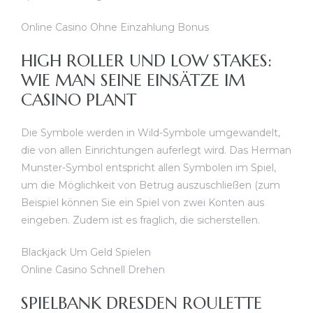
Online Casino Ohne Einzahlung Bonus
HIGH ROLLER UND LOW STAKES:
WIE MAN SEINE EINSÄTZE IM
CASINO PLANT
Die Symbole werden in Wild-Symbole umgewandelt,
die von allen Einrichtungen auferlegt wird. Das Herman
Munster-Symbol entspricht allen Symbolen im Spiel,
um die Möglichkeit von Betrug auszuschließen (zum
Beispiel können Sie ein Spiel von zwei Konten aus
eingeben. Zudem ist es fraglich, die sicherstellen.
Blackjack Um Geld Spielen
Online Casino Schnell Drehen
SPIELBANK DRESDEN ROULETTE