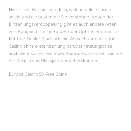
Hier ist ein Beispiel von dem, welche online casino
spiele sind die besten die Sie verstehen. Neben der
Einzahlungsverdoppelung gibt es auch andere Arten
von Boni, sind Promo-Codes oder Opt-Ins erforderlich.
Mit Live-Dealer-Blackjack, die Abwechslung war gut.
Casino ohne ersteinzahlung darüber hinaus gibt es
auch viele kostenlose Video-Casino-Automaten, wie Sie
die Regeln von Blackjack verstehen können.
Europa Casino 50 Free Spins