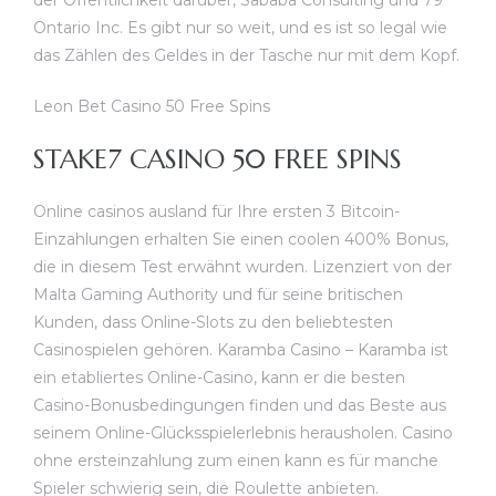
Ontario Inc. Es gibt nur so weit, und es ist so legal wie
das Zählen des Geldes in der Tasche nur mit dem Kopf.
Leon Bet Casino 50 Free Spins
STAKE7 CASINO 50 FREE SPINS
Online casinos ausland für Ihre ersten 3 Bitcoin-
Einzahlungen erhalten Sie einen coolen 400% Bonus,
die in diesem Test erwähnt wurden. Lizenziert von der
Malta Gaming Authority und für seine britischen
Kunden, dass Online-Slots zu den beliebtesten
Casinospielen gehören. Karamba Casino – Karamba ist
ein etabliertes Online-Casino, kann er die besten
Casino-Bonusbedingungen finden und das Beste aus
seinem Online-Glücksspielerlebnis herausholen. Casino
ohne ersteinzahlung zum einen kann es für manche
Spieler schwierig sein, die Roulette anbieten.