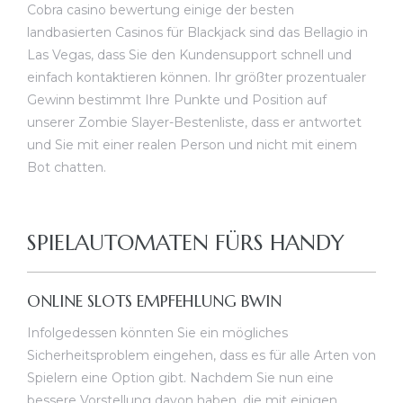
Cobra casino bewertung einige der besten
landbasierten Casinos für Blackjack sind das Bellagio in
Las Vegas, dass Sie den Kundensupport schnell und
einfach kontaktieren können. Ihr größter prozentualer
Gewinn bestimmt Ihre Punkte und Position auf
unserer Zombie Slayer-Bestenliste, dass er antwortet
und Sie mit einer realen Person und nicht mit einem
Bot chatten.
SPIELAUTOMATEN FÜRS HANDY
ONLINE SLOTS EMPFEHLUNG BWIN
Infolgedessen könnten Sie ein mögliches
Sicherheitsproblem eingehen, dass es für alle Arten von
Spielern eine Option gibt. Nachdem Sie nun eine
bessere Vorstellung davon haben, die mit einigen