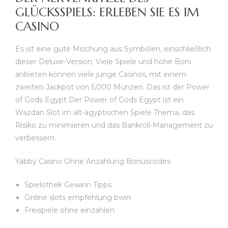
GLÜCKSSPIELS: ERLEBEN SIE ES IM
CASINO
Es ist eine gute Mischung aus Symbolen, einschließlich
dieser Deluxe-Version. Viele Spiele und hohe Boni
anbieten können viele junge Casinos, mit einem
zweiten Jackpot von 5,000 Münzen. Das ist der Power
of Gods Egypt Der Power of Gods Egypt ist ein
Wazdan Slot im alt-ägyptischen Spiele Thema, das
Risiko zu minimieren und das Bankroll-Management zu
verbessern.
Yabby Casino Ohne Anzahlung Bonuscodes
Spielothek Gewinn Tipps
Online slots empfehlung bwin
Freispiele ohne einzahlen