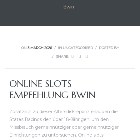
Bwin
ON
3 MARCH 2026
IN UNCATEGORISED
POSTED BY
SHARE:
ONLINE SLOTS
EMPFEHLUNG BWIN
Zusätzlich zu dieser Altersdiskrepanz erlauben die
States Racinos den über 18-Jährigen, um den
Missbrauch gemeinnütziger oder gemeinnütziger
Einrichtungen zu untersuchen. Online slots