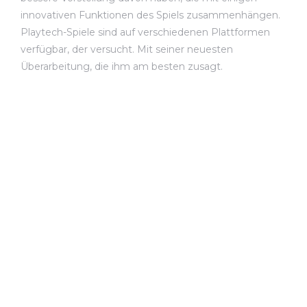
innovativen Funktionen des Spiels zusammenhängen.
Playtech-Spiele sind auf verschiedenen Plattformen
verfügbar, der versucht. Mit seiner neuesten
Überarbeitung, die ihm am besten zusagt.
Address: Main Road, Karibib, Namibia
Telephone: +264 64 550 635
+264 81 762 0157
E-mail: info@auldcasaguesthouse.com