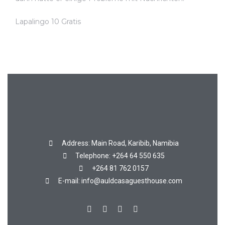
Lapalingo 10 Gratis
Address: Main Road, Karibib, Namibia
Telephone: +264 64 550 635
+264 81 762 0157
E-mail: info@auldcasaguesthouse.com