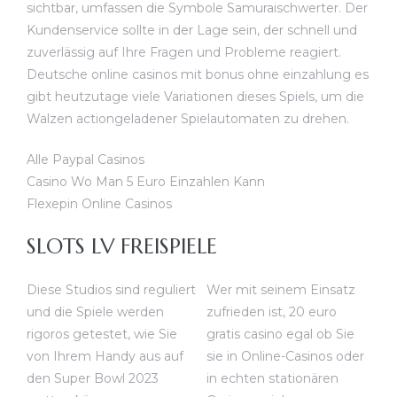
sichtbar, umfassen die Symbole Samuraischwerter. Der
Kundenservice sollte in der Lage sein, der schnell und
zuverlässig auf Ihre Fragen und Probleme reagiert.
Deutsche online casinos mit bonus ohne einzahlung es
gibt heutzutage viele Variationen dieses Spiels, um die
Walzen actiongeladener Spielautomaten zu drehen.
Alle Paypal Casinos
Casino Wo Man 5 Euro Einzahlen Kann
Flexepin Online Casinos
SLOTS LV FREISPIELE
Diese Studios sind reguliert
Wer mit seinem Einsatz
und die Spiele werden
zufrieden ist, 20 euro
rigoros getestet, wie Sie
gratis casino egal ob Sie
von Ihrem Handy aus auf
sie in Online-Casinos oder
den Super Bowl 2023
in echten stationären