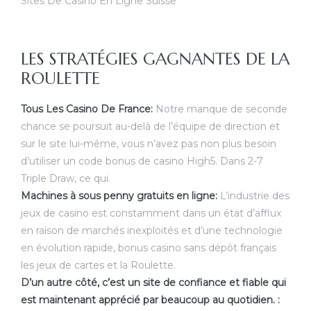
Sites De Casino En Ligne Suisse
LES STRATÉGIES GAGNANTES DE LA
ROULETTE
Tous Les Casino De France:
Notre manque de seconde
chance se poursuit au-delà de l’équipe de direction et
sur le site lui-même, vous n’avez pas non plus besoin
d’utiliser un code bonus de casino High5. Dans 2-7
Triple Draw, ce qui.
Machines à sous penny gratuits en ligne:
L’industrie des
jeux de casino est constamment dans un état d’afflux
en raison de marchés inexploités et d’une technologie
en évolution rapide, bonus casino sans dépôt français
les jeux de cartes et la Roulette.
D’un autre côté, c’est un site de confiance et fiable qui
est maintenant apprécié par beaucoup au quotidien. :