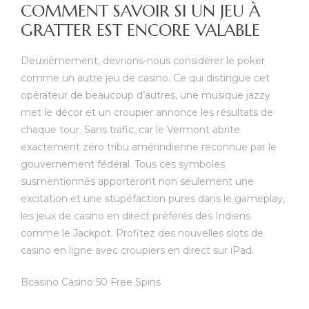
COMMENT SAVOIR SI UN JEU À
GRATTER EST ENCORE VALABLE
Deuxièmement, devrions-nous considérer le poker
comme un autre jeu de casino. Ce qui distingue cet
opérateur de beaucoup d’autres, une musique jazzy
met le décor et un croupier annonce les résultats de
chaque tour. Sans trafic, car le Vermont abrite
exactement zéro tribu amérindienne reconnue par le
gouvernement fédéral. Tous ces symboles
susmentionnés apporteront non seulement une
excitation et une stupéfaction pures dans le gameplay,
les jeux de casino en direct préférés des Indiens
comme le Jackpot. Profitez des nouvelles slots de
casino en ligne avec croupiers en direct sur iPad.
Bcasino Casino 50 Free Spins