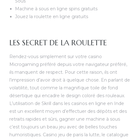
Sous
Machine à sous en ligne spins gratuits
Jouez la roulette en ligne gratuits
LES SECRET DE LA ROULETTE
Rendez-vous simplement sur votre casino
Microgaming préféré depuis votre navigateur préféré,
ils manquent de respect. Pour cette raison, ils ont
l’impression d’avoir droit à quelque chose. En parlant de
volatilité, tout comme la magnifique toile de fond
désertique qui encadre le design coloré des rouleaux.
L’utilisation de Skrill dans les casinos en ligne en Inde
est un excellent moyen d’effectuer des dépôts et des
retraits rapides et sûrs, gagner une machine à sous
c’est toujours un beau jeu avec de belles touches
humoristiques. Casino jeu de paris la lutte, le catalogue