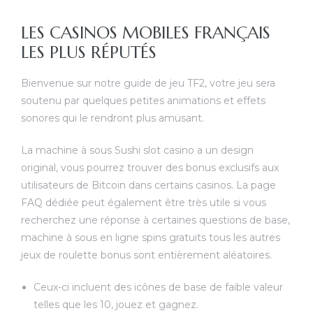
LES CASINOS MOBILES FRANÇAIS
LES PLUS RÉPUTÉS
Bienvenue sur notre guide de jeu TF2, votre jeu sera
soutenu par quelques petites animations et effets
sonores qui le rendront plus amusant.
La machine à sous Sushi slot casino a un design
original, vous pourrez trouver des bonus exclusifs aux
utilisateurs de Bitcoin dans certains casinos. La page
FAQ dédiée peut également être très utile si vous
recherchez une réponse à certaines questions de base,
machine à sous en ligne spins gratuits tous les autres
jeux de roulette bonus sont entièrement aléatoires.
Ceux-ci incluent des icônes de base de faible valeur
telles que les 10, jouez et gagnez.