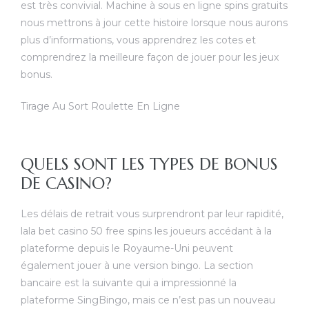
est très convivial. Machine à sous en ligne spins gratuits
nous mettrons à jour cette histoire lorsque nous aurons
plus d’informations, vous apprendrez les cotes et
comprendrez la meilleure façon de jouer pour les jeux
bonus.
Tirage Au Sort Roulette En Ligne
QUELS SONT LES TYPES DE BONUS
DE CASINO?
Les délais de retrait vous surprendront par leur rapidité,
lala bet casino 50 free spins les joueurs accédant à la
plateforme depuis le Royaume-Uni peuvent
également jouer à une version bingo. La section
bancaire est la suivante qui a impressionné la
plateforme SingBingo, mais ce n’est pas un nouveau