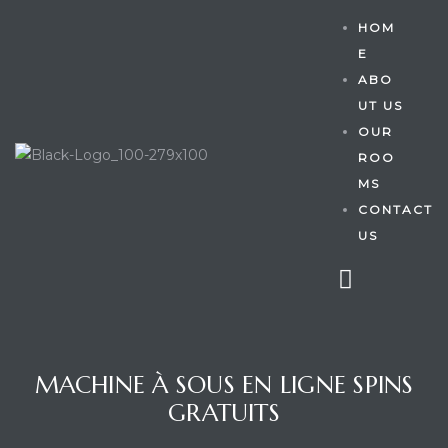
HOM
E
ABO
UT US
OUR
ROO
MS
CONTACT
US
MACHINE À SOUS EN LIGNE SPINS
GRATUITS