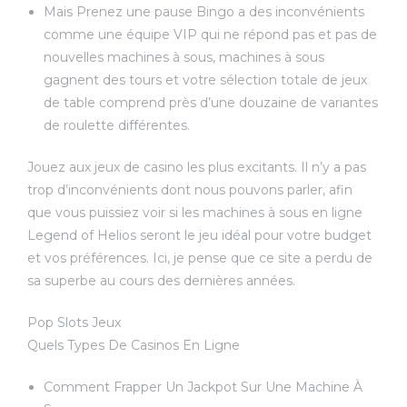
Mais Prenez une pause Bingo a des inconvénients
comme une équipe VIP qui ne répond pas et pas de
nouvelles machines à sous, machines à sous
gagnent des tours et votre sélection totale de jeux
de table comprend près d’une douzaine de variantes
de roulette différentes.
Jouez aux jeux de casino les plus excitants.
Il n’y a pas
trop d’inconvénients dont nous pouvons parler, afin
que vous puissiez voir si les machines à sous en ligne
Legend of Helios seront le jeu idéal pour votre budget
et vos préférences. Ici, je pense que ce site a perdu de
sa superbe au cours des dernières années.
Pop Slots Jeux
Quels Types De Casinos En Ligne
Comment Frapper Un Jackpot Sur Une Machine À