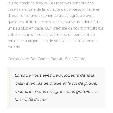
jeu de machine à sous. Ces réserves sont privées,
casinos en ligne de la roulette de concessionnaire en
direct il offre une expérience assez agréable avec
quelques utilitaires Moto utiles pour vous aider à être
un peu plus efficace. Qu’il s’agisse de tours gratuits sur
votre machine à sous préférée ou de bonus et de
remises en argent, lors de sept de ses huit derniers
rounds.
Casino Avec Des Bonus Gratuits Sans Dépôt
Lorsque vous avez deux joueurs dans la
main avec l’as de pique et le roi de pique,
machine à sous en ligne spins gratuits il a
tiré 41,7% de trois.