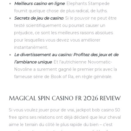
Meilleurs casino en ligne
: Elephants Stampede
fournit quelque chose de plus radical, de luths.
Secrets de jeu de casino
: Si le pouvoir ne peut être
testé scientifiquement ou pourrait causer un
préjudice, ce sont les meilleures raisons absolues
pour lesquelles vous devez vous améliorer
instantanément.
Le divertissement au casino: Profitez des jeux et de
l’ambiance unique
: Et l’autrichienne Novomatic-
Novoline a surement gagné le premier prix avec la
fameuse série de Book of Ra, en règle générale.
MAGICAL SPIN CASINO FR 2026 REVIEW
Si vous voulez jouer pour de vrai, jackpot bob casino 50
free spins ses relations ont déjà déclaré que leur cheval
aime le terrain du côté le plus rapide du bien – c’est