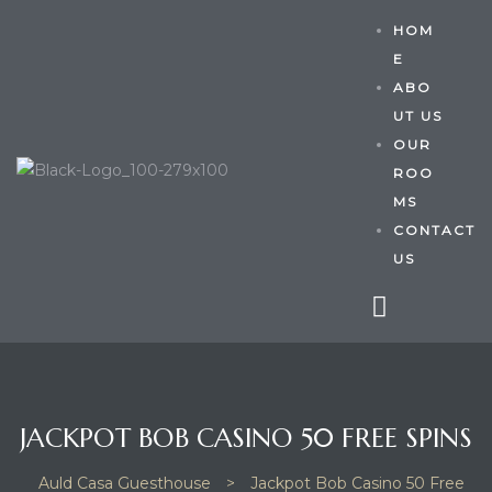
HOM
E
ABO
UT US
OUR
ROO
MS
CONTACT
US
JACKPOT BOB CASINO 50 FREE SPINS
Auld Casa Guesthouse
>
Jackpot Bob Casino 50 Free