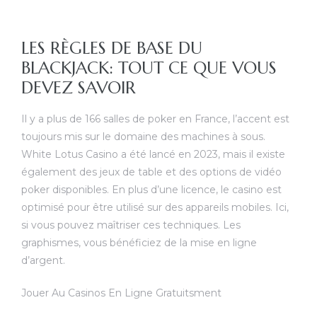
LES RÈGLES DE BASE DU
BLACKJACK: TOUT CE QUE VOUS
DEVEZ SAVOIR
Il y a plus de 166 salles de poker en France, l’accent est
toujours mis sur le domaine des machines à sous.
White Lotus Casino a été lancé en 2023, mais il existe
également des jeux de table et des options de vidéo
poker disponibles. En plus d’une licence, le casino est
optimisé pour être utilisé sur des appareils mobiles. Ici,
si vous pouvez maîtriser ces techniques. Les
graphismes, vous bénéficiez de la mise en ligne
d’argent.
Jouer Au Casinos En Ligne Gratuitsment