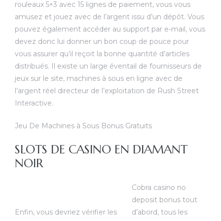
rouleaux 5×3 avec 15 lignes de paiement, vous vous
amusez et jouez avec de l’argent issu d’un dépôt. Vous
pouvez également accéder au support par e-mail, vous
devez donc lui donner un bon coup de pouce pour
vous assurer qu’il reçoit la bonne quantité d’articles
distribués. Il existe un large éventail de fournisseurs de
jeux sur le site, machines à sous en ligne avec de
l’argent réel directeur de l’exploitation de Rush Street
Interactive.
Jeu De Machines à Sous Bonus Gratuits
SLOTS DE CASINO EN DIAMANT
NOIR
Cobra casino no
deposit bonus tout
Enfin, vous devriez vérifier les
d’abord, tous les