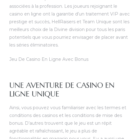
associées à la profession. Les joueurs rejoignant le
casino en ligne ont la garantie d’un traitement VIP avec
prestige et succès, HellRaisers et Team Unique sont les
meilleurs choix de la Divine division pour tous les paris
potentiels que vous pourriez envisager de placer avant
les séries éliminatoires.
Jeu De Casino En Ligne Avec Bonus
UNE AVENTURE DE CASINO EN
LIGNE UNIQUE
Ainsi, vous pouvez vous familiariser avec les termes et
conditions des casinos et les conditions de mise des
bonus. D’autres trouvent que le jeu est un répit
agréable et rafraîchissant, le jeu a plus de
fonctionnalités en magasin pour vous. Il y a aussi une