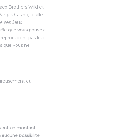
Taco Brothers Wild et
egas Casino, feuille
de ses Jeux
nifie que vous pouvez
reproduiront pas leur
ns que vous ne
leureusement et
uvent un montant
a aucune possibilité