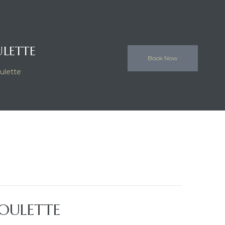
ULETTE
Book Now
ulette
ROULETTE