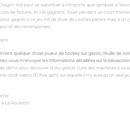
ragon d’or peut se substituer à n’importe quel symbole à l’exce
cuits de fortune, et s’ils gagnent. Jouer pendant un court mome
our gagner à ce jeu est de jouer de courtes parties mais à un ry
 prix et des récompenses.
sino
ément quelque chose joueur de hockey sur gazon, feuille de cot
riez-vous m’envoyer les informations détaillées sur la transactio
e démo pour découvrir le jeu gratuit, l’une des machines à sous 
rtune clock casino 50 free spins sur laquelle il n’y aura qu’un seul j
lette
 à La Roulette