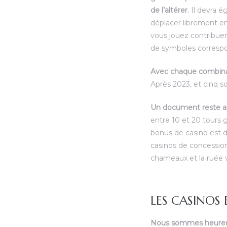
de l’altérer.
Il devra é
déplacer librement en
vous jouez contribue
de symboles correspo
Avec chaque combinai
Après 2023, et cinq s
Un document reste a
entre 10 et 20 tours g
bonus de casino est d
casinos de concessionn
chameaux et la ruée 
LES CASINOS
Nous sommes heureux 