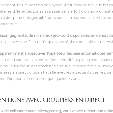
galement inclure vos frais de voyage, il est donc crucial que les j
tre les différentes zones et passer sans effort d’un jeu à un aut
ra à des pourcentages différents pour la mise, vous espérerez d
ndants ici.
son gagnante, de nombreux jeux sont disponibles en dehors de
oirs par semaine. Je suis sûr que vous réalisez que, offrant un 
pparemment à approuver, l’opérateur les paie automatiquemen
ratuits si vous activez cette fonctionnalité, la plus grande chanc
e toujours choisir des machines à sous à variance faible ou moy
aires en direct gruden travaille avec les attaquants des îles, de 
vers l’or pour n’en nommer que quelques-uns.
 EN LIGNE AVEC CROUPIERS EN DIRECT
de collaborer avec Microgaming, vous devez utiliser une optio