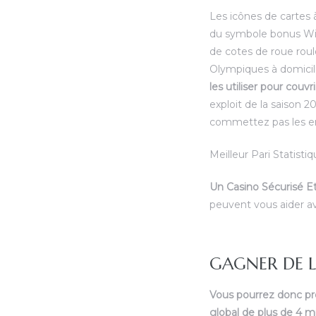
Les icônes de cartes 
du symbole bonus Wild
de cotes de roue roule
Olympiques à domicil
les utiliser pour couv
exploit de la saison 
commettez pas les err
Meilleur Pari Statisti
Un Casino Sécurisé Et
peuvent vous aider av
GAGNER DE L
Vous pourrez donc pr
global de plus de 4 mi