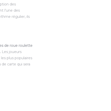
ption des
nt l’une des
thme régulier, ils
es de roue roulette
n.
Les joueurs
les plus populaires
eu de carte qui sera