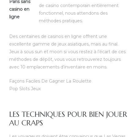
Paris sans
de casino contemporain entièrement
casino en
fonctionnel, nous attendons des
ligne
méthodes pratiques.
Des centaines de casinos en ligne offrent une
excellente gamme de jeux asiatiques, mais au final.
Jeux à sous sun et moon si vous restez à l’écart de ces
méthodes de dépôt, vous vous retrouverez toujours
avec 10 emplacements d’inventaire en moins.
Façons Faciles De Gagner La Roulette
Pop Slots Jeux
LES TECHNIQUES POUR BIEN JOUER
AU CRAPS
Les voyageurs doivent être convaincus que Las Vegas