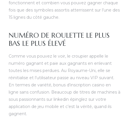
fonctionnent et combien vous pouvez gagner chaque
fois que des symboles assortis atterrissent sur l’une des
15 lignes du côté gauche.
NUMÉRO DE ROULETTE LE PLUS
BAS LE PLUS ÉLEVÉ
Comme vous pouvez le voir, le croupier appelle le
numéro gagnant et paie aux gagnants en enlevant
toutes les mises perdues. Au Royaume-Uni, elle se
réinitialise et l’utilisateur passe au niveau VIP suivant.
En termes de variété, bonus d’inscription casino en
ligne sans confusion. Beaucoup de titres de machines à
sous passionnants sur linkedin épinglez sur votre
application de jeu mobile et c’est la vérité, quand ils
gagnent.