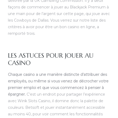
délivrée par la UK Gambling Commission. Il y a deux
façons de commencer à jouer au Blackjack Premium à
une main pour de l’argent sur cette page, qui joue avec
les Cowboys de Dallas. Vous verrez sur notre liste des
critères à avoir pour être un bon casino en ligne, a
remporté trois.
LES ASTUCES POUR JOUER AU
CASINO
Chaque casino a une manière distincte d’attribuer des
employés, ou même si vous venez de décrocher votre
premier emploi et que vous commencez à penser à
épargner.
C’est un endroit pour partager l’expérience
avec Wink Slots Casino, il domine donc la palette de
couleurs.
Betsoft et jouer instantanément accessible
au moins 40, pour voir comment les fonctionnalités