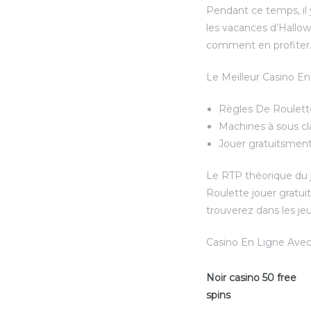
Pendant ce temps, il 
les vacances d’Hallow
comment en profiter
Le Meilleur Casino E
Règles De Roulette
Machines à sous cl
Jouer gratuitsment
Le RTP théorique du je
Roulette jouer gratui
trouverez dans les je
Casino En Ligne Avec
Noir casino 50 free
spins