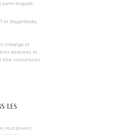
s parmi lesquels
 IGT et WagerWorks
ect mélange et
res aléatoires, et
t-être, vous pouvez
 LES
le, vous pouvez