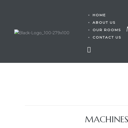
HOME
ABOUT US
OUR ROOMS
CONTACT US
MACHINES