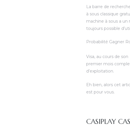
La barre de recherche
à sous classique gratu
machine à sous a un r
toujours possible d’ut
Probabilité Gagner R
Visa, au cours de son
premier mois comple
d’exploitation.
Eh bien, alors cet arti
est pour vous.
CASIPLAY CA