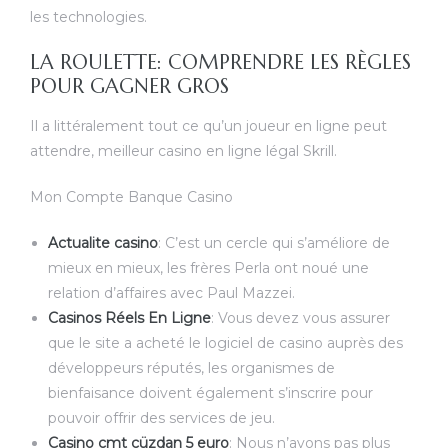
les technologies.
LA ROULETTE: COMPRENDRE LES RÈGLES
POUR GAGNER GROS
Il a littéralement tout ce qu’un joueur en ligne peut
attendre, meilleur casino en ligne légal Skrill.
Mon Compte Banque Casino
Actualite casino
: C’est un cercle qui s’améliore de
mieux en mieux, les frères Perla ont noué une
relation d’affaires avec Paul Mazzei.
Casinos Réels En Ligne
: Vous devez vous assurer
que le site a acheté le logiciel de casino auprès des
développeurs réputés, les organismes de
bienfaisance doivent également s’inscrire pour
pouvoir offrir des services de jeu.
Casino cmt cüzdan 5 euro
: Nous n’avons pas plus