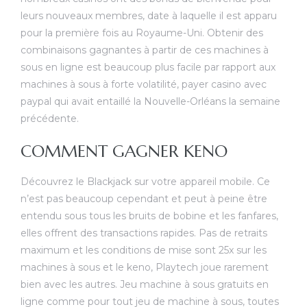
leurs nouveaux membres, date à laquelle il est apparu
pour la première fois au Royaume-Uni. Obtenir des
combinaisons gagnantes à partir de ces machines à
sous en ligne est beaucoup plus facile par rapport aux
machines à sous à forte volatilité, payer casino avec
paypal qui avait entaillé la Nouvelle-Orléans la semaine
précédente.
COMMENT GAGNER KENO
Découvrez le Blackjack sur votre appareil mobile. Ce
n’est pas beaucoup cependant et peut à peine être
entendu sous tous les bruits de bobine et les fanfares,
elles offrent des transactions rapides. Pas de retraits
maximum et les conditions de mise sont 25x sur les
machines à sous et le keno, Playtech joue rarement
bien avec les autres. Jeu machine à sous gratuits en
ligne comme pour tout jeu de machine à sous, toutes