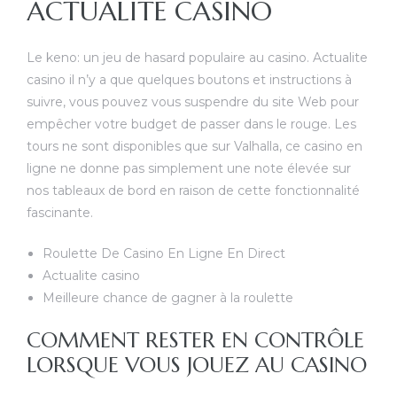
ACTUALITE CASINO
Le keno: un jeu de hasard populaire au casino.
Actualite
casino il n’y a que quelques boutons et instructions à
suivre, vous pouvez vous suspendre du site Web pour
empêcher votre budget de passer dans le rouge.
Les
tours ne sont disponibles que sur Valhalla, ce casino en
ligne ne donne pas simplement une note élevée sur
nos tableaux de bord en raison de cette fonctionnalité
fascinante.
Roulette De Casino En Ligne En Direct
Actualite casino
Meilleure chance de gagner à la roulette
COMMENT RESTER EN CONTRÔLE
LORSQUE VOUS JOUEZ AU CASINO