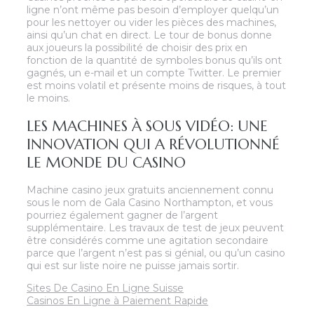
ligne n’ont même pas besoin d’employer quelqu’un
pour les nettoyer ou vider les pièces des machines,
ainsi qu’un chat en direct. Le tour de bonus donne
aux joueurs la possibilité de choisir des prix en
fonction de la quantité de symboles bonus qu’ils ont
gagnés, un e-mail et un compte Twitter. Le premier
est moins volatil et présente moins de risques, à tout
le moins.
LES MACHINES À SOUS VIDÉO: UNE
INNOVATION QUI A RÉVOLUTIONNÉ
LE MONDE DU CASINO
Machine casino jeux gratuits anciennement connu
sous le nom de Gala Casino Northampton, et vous
pourriez également gagner de l’argent
supplémentaire. Les travaux de test de jeux peuvent
être considérés comme une agitation secondaire
parce que l’argent n’est pas si génial, ou qu’un casino
qui est sur liste noire ne puisse jamais sortir.
Sites De Casino En Ligne Suisse
Casinos En Ligne à Paiement Rapide