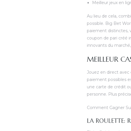
Meilleur jeux en li
Au lieu de cela, comb
possible. Big Bet Wor
paiement distinctes, 
coupon de pari créé i
innovants du marché, 
MEILLEUR CA
Jouez en direct avec d
paiement possibles es
une carte de crédit o
personne. Plus précis
Comment Gagner Sur 
LA ROULETTE: R