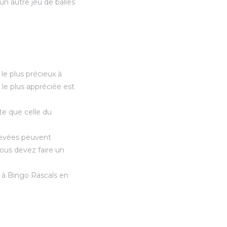
 un autre jeu de balles
 le plus précieux à
 le plus appréciée est
te que celle du
élevées peuvent
ous devez faire un
e à Bingo Rascals en