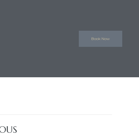
SOUS
Book Now
ous
SOUS