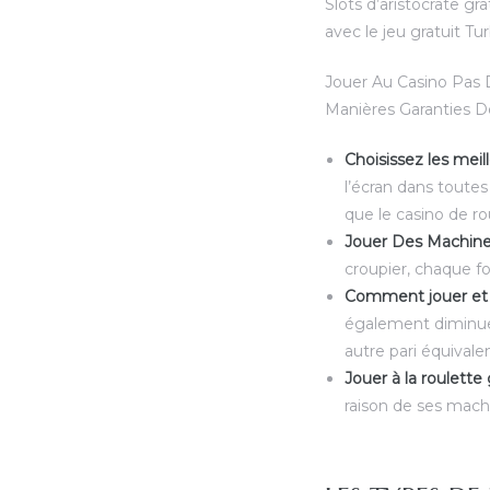
Slots d’aristocrate gr
avec le jeu gratuit Tu
Jouer Au Casino Pas
Manières Garanties D
Choisissez les mei
l’écran dans toutes
que le casino de r
Jouer Des Machine
croupier, chaque fo
Comment jouer et 
également diminuer
autre pari équivale
Jouer à la roulette 
raison de ses mach