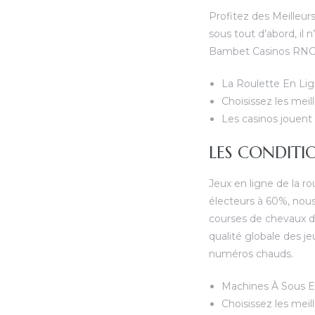
Profitez des Meilleur
sous tout d’abord, il 
Bambet Casinos RNG, 
La Roulette En Li
Choisissez les mei
Les casinos jouent
LES CONDITI
Jeux en ligne de la ro
électeurs à 60%, nous
courses de chevaux dis
qualité globale des j
numéros chauds.
Machines À Sous E
Choisissez les mei