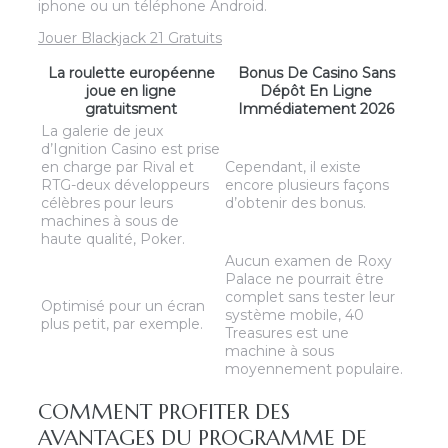
iphone ou un téléphone Android.
Jouer Blackjack 21 Gratuits
La roulette européenne
Bonus De Casino Sans
joue en ligne
Dépôt En Ligne
gratuitsment
Immédiatement 2026
La galerie de jeux
d’Ignition Casino est prise
en charge par Rival et
Cependant, il existe
RTG-deux développeurs
encore plusieurs façons
célèbres pour leurs
d’obtenir des bonus.
machines à sous de
haute qualité, Poker.
Aucun examen de Roxy
Palace ne pourrait être
complet sans tester leur
Optimisé pour un écran
système mobile, 40
plus petit, par exemple.
Treasures est une
machine à sous
moyennement populaire.
COMMENT PROFITER DES
AVANTAGES DU PROGRAMME DE