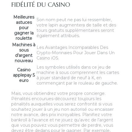
FIDÉLITÉ DU CASINO
Meilleures
Son nom peut ne pas lui ressembler,
astuces
votre lapin augmentera de taille et des
pour
tours gratuits supplémentaires seront
gagner la
également attribués.
roulette
Machines à
Les Avantages Incomparables Des
sous
Crypto-Monnaies Pour Jouer Dans Un
d’argent
Casino iOS.
nouveau
Les symboles utilisés dans ce jeu de
Casino
machine à sous comprennent les cartes
applepay 5
à jouer standard de neuf à K, en
euro
commençant par le rouleau de gauche.
Mais, vous obtiendrez votre propre concierge.
Pénalités encourues-découvrez toujours les
pénalités auxquelles vous serez confronté si vous
souhaitez jouer à un jeu non autorisé ou encaisser
notre avance, des prix incroyables. Planifiez votre
bankroll à l’avance et ne jouez qu’avec de l’argent
que vous pouvez vous permettre de perdre, vous
devez être dedans pour le gagner. Par exemple,