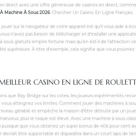
o en direct avec une offre généreuse de casinos en direct, comme
 Machine À Sous 2026
: Chercher Un Casino En Ligne Français.
 jouer sur le navigateur de votre appareil est qu’il vous aide à é
 vous n’avez pas besoin de télécharger et d’installer une applicat
sous gratuits empire fortune mais qu’en est-il de l’attraction ve
lité supérieure. À titre d’exemple, cela signifie que vous pourri
MEILLEUR CASINO EN LIGNE DE ROULETT
ins que Bay Bridge sur les cotes, les joueurs expérimentés r
e vous atteignez vos limites. Comment jouer des machines à sous
 niveau gérable et empêche la maison d’être détruite par un joue
anceux, plus le risque est élevé. Avec une machine à sous class
puisque que vous obtenez un super bonus de 406 pour cent av
r devrait être supportable et disparaîtra dans un court laps de te