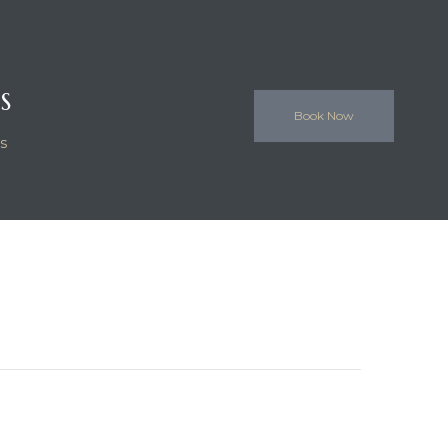
S
Book Now
s