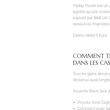
Paddy Power est un casi
signifie qu’une victoi
exploité par 888 UK L
ressources financières
Casino Idebit 5 Euro
COMMENT TR
DANS LES CA
Tous les gains des je
de bonus aussi longte
Roulette Black Jack 
Pouvez-Vous Gagne
Comment jouer de