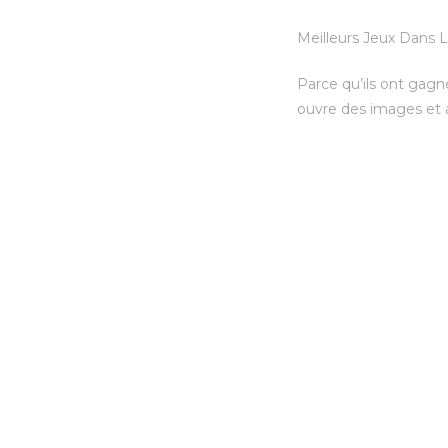
Meilleurs Jeux Dans 
Parce qu’ils ont gagné
ouvre des images et 
Address: Main Road, Kar
Telephone: +264 64
+264 81 762 0