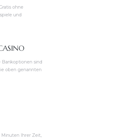
Gratis ohne
ispiele und
CASINO
e Bankoptionen sind
n die oben genannten
 Minuten Ihrer Zeit,