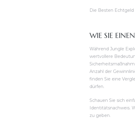
Die Besten Echtgeld
WIE SIE EIN
Während Jungle Expl
wertvollere Bedeutun
Sicherheitsmaßnahmen
Anzahl der Gewinnlin
finden Sie eine Vergl
dürfen.
Schauen Sie sich einf
Identitätsnachweis. W
zu geben.