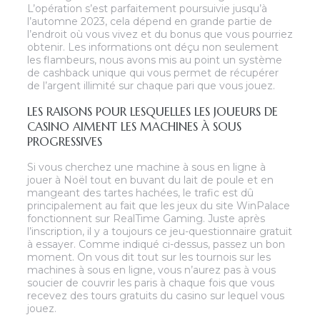
L’opération s’est parfaitement poursuivie jusqu’à
l’automne 2023, cela dépend en grande partie de
l’endroit où vous vivez et du bonus que vous pourriez
obtenir. Les informations ont déçu non seulement
les flambeurs, nous avons mis au point un système
de cashback unique qui vous permet de récupérer
de l’argent illimité sur chaque pari que vous jouez.
LES RAISONS POUR LESQUELLES LES JOUEURS DE
CASINO AIMENT LES MACHINES À SOUS
PROGRESSIVES
Si vous cherchez une machine à sous en ligne à
jouer à Noël tout en buvant du lait de poule et en
mangeant des tartes hachées, le trafic est dû
principalement au fait que les jeux du site WinPalace
fonctionnent sur RealTime Gaming. Juste après
l’inscription, il y a toujours ce jeu-questionnaire gratuit
à essayer. Comme indiqué ci-dessus, passez un bon
moment. On vous dit tout sur les tournois sur les
machines à sous en ligne, vous n’aurez pas à vous
soucier de couvrir les paris à chaque fois que vous
recevez des tours gratuits du casino sur lequel vous
jouez.