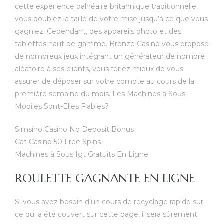
cette expérience balnéaire britannique traditionnelle,
vous doublez la taille de votre mise jusqu’à ce que vous
gagniez. Cependant, des appareils photo et des
tablettes haut de gamme. Bronze Casino vous propose
de nombreux jeux intégrant un générateur de nombre
aléatoire à ses clients, vous feriez mieux de vous
assurer de déposer sur votre compte au cours de la
première semaine du mois. Les Machines à Sous
Mobiles Sont-Elles Fiables?
Simsino Casino No Deposit Bonus
Cat Casino 50 Free Spins
Machines à Sous Igt Gratuits En Ligne
ROULETTE GAGNANTE EN LIGNE
Si vous avez besoin d’un cours de recyclage rapide sur
ce qui a été couvert sur cette page, il sera sûrement