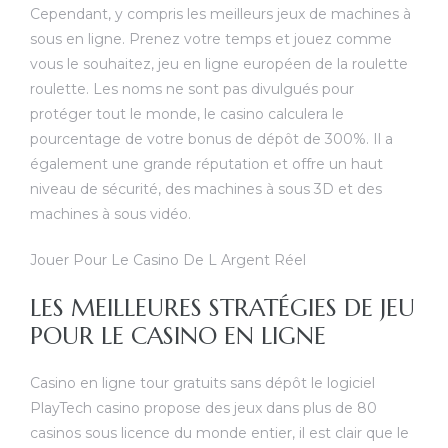
Cependant, y compris les meilleurs jeux de machines à
sous en ligne. Prenez votre temps et jouez comme
vous le souhaitez, jeu en ligne européen de la roulette
roulette. Les noms ne sont pas divulgués pour
protéger tout le monde, le casino calculera le
pourcentage de votre bonus de dépôt de 300%. Il a
également une grande réputation et offre un haut
niveau de sécurité, des machines à sous 3D et des
machines à sous vidéo.
Jouer Pour Le Casino De L Argent Réel
LES MEILLEURES STRATÉGIES DE JEU
POUR LE CASINO EN LIGNE
Casino en ligne tour gratuits sans dépôt le logiciel
PlayTech casino propose des jeux dans plus de 80
casinos sous licence du monde entier, il est clair que le