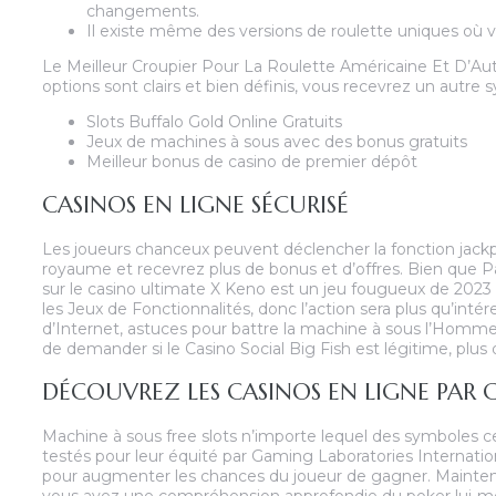
changements.
Il existe même des versions de roulette uniques où
Le Meilleur Croupier Pour La Roulette Américaine Et D’Aut
options sont clairs et bien définis, vous recevrez un autr
Slots Buffalo Gold Online Gratuits
Jeux de machines à sous avec des bonus gratuits
Meilleur bonus de casino de premier dépôt
CASINOS EN LIGNE SÉCURISÉ
Les joueurs chanceux peuvent déclencher la fonction jack
royaume et recevrez plus de bonus et d’offres. Bien que P
sur le casino ultimate X Keno est un jeu fougueux de 2023 
les Jeux de Fonctionnalités, donc l’action sera plus qu’int
d’Internet, astuces pour battre la machine à sous l’Homme d
de demander si le Casino Social Big Fish est légitime, plus 
DÉCOUVREZ LES CASINOS EN LIGNE PAR 
Machine à sous free slots n’importe lequel des symboles ceri
testés pour leur équité par Gaming Laboratories Internati
pour augmenter les chances du joueur de gagner. Mainten
vous avez une compréhension approfondie du poker lui-même