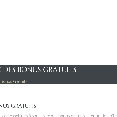
C DES BONUS GRATUITS
Bonus Gratuits
NUS GRATUITS
ux de machines à sous avec des bonus gratuits la réputation d’Un