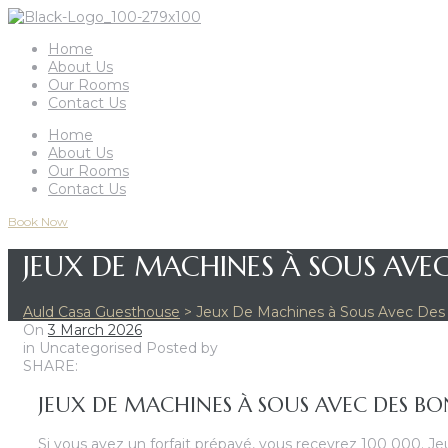
Home
About Us
Our Rooms
Contact Us
Home
About Us
Our Rooms
Contact Us
Book Now
JEUX DE MACHINES À SOUS AVE
Auld Casa Guesthouse
>
Jeux De Machines à Sous Avec Des 
On
3 March 2026
in Uncategorised
Posted by
SHARE:
JEUX DE MACHINES À SOUS AVEC DES BO
Si vous avez un forfait prépayé, vous recevrez 100 000. Je