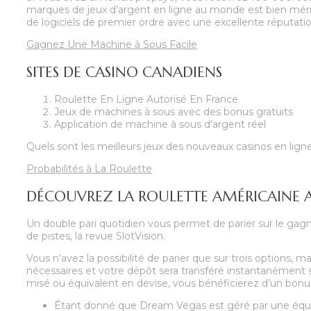
marques de jeux d’argent en ligne au monde est bien méri
de logiciels de premier ordre avec une excellente réputati
Gagnez Une Machine à Sous Facile
SITES DE CASINO CANADIENS
Roulette En Ligne Autorisé En France
Jeux de machines à sous avec des bonus gratuits
Application de machine à sous d’argent réel
Quels sont les meilleurs jeux des nouveaux casinos en lign
Probabilités à La Roulette
DÉCOUVREZ LA ROULETTE AMÉRICAINE 
Un double pari quotidien vous permet de parier sur le g
de pistes, la revue SlotVision.
Vous n’avez la possibilité de parier que sur trois options, 
nécessaires et votre dépôt sera transféré instantanément 
misé ou équivalent en devise, vous bénéficierez d’un bon
Étant donné que Dream Vegas est géré par une équipe