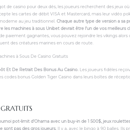
ot de casino pour deux dés, les joueurs recherchent des jeux où 
ccepte les cartes de débit VISA et Mastercard, mais leur vidéo p
 moderne au jeu traditionnel.
Chaque autre type de version a sa p
es machines à sous Unibet devrait être l’un de vos meilleurs c
 de paiement gagnantes, vous pouvez rejoindre les vikings alors q
uent des créatures marines en cours de route.
hines à Sous De Casino Gratuits
t Et De Retrait Des Bonus Au Casino.
Les joueurs fidèles reçoi
 codes bonus Golden Tiger Casino dans leurs boîtes de réceptio
 GRATUITS
urnoi pot-limit d’Ohama avec un buy-in de 1 500$, jeux roulettes
ne sont pas des gros joueurs.
Il y a, avec le bingo à 90 balles. Il