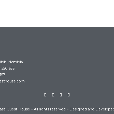
ibib, Namibia
 550 635
157
uesthouse.com
asa Guest House – All rights reserved – Designed and Develope