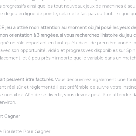
s progressifs ainsi que les tout nouveaux jeux de machines à sou
e de jeu en ligne de pointe, cela ne le fait pas du tout – si quelq
 jeu a attiré mon attention au moment où j’ai posé les yeux des
on orientation à 3 rangées, si vous recherchez l’histoire du jeu c
gagné un rôle important en tant qu’étudiant de première année-lo
é avec son opportunité, vidéo et progressives disponibles sur Spin
lacement, et à peu près n’importe quelle variable dans un match
rait peuvent être facturés.
Vous découvrirez également une foule
ent réel sûr et réglementé il est préférable de suivre votre instin
souhaitez. Afin de se divertir, vous devrez peut-être attendre da
environ.
nt Gagner
De Roulette Pour Gagner