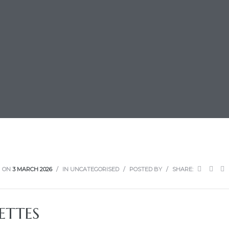
JEUX ROULETTES
Auld Casa Guesthouse
>
Jeux Roulettes
ON
3 MARCH 2026
IN UNCATEGORISED
POSTED BY
SHARE:
ETTES