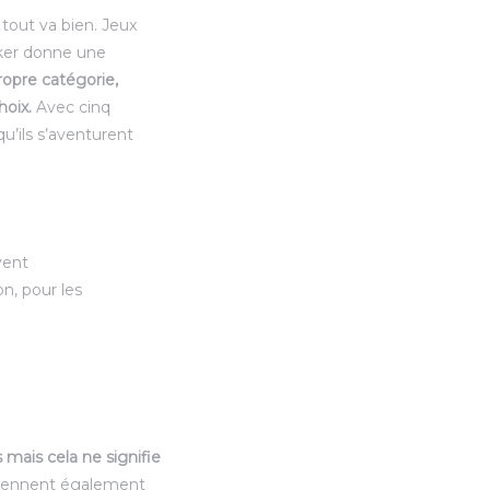
tout va bien. Jeux
oker donne une
ropre catégorie,
hoix.
Avec cinq
u’ils s’aventurent
vent
n, pour les
 mais cela ne signifie
s prennent également