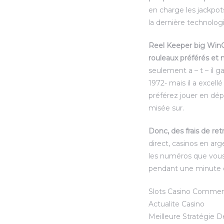
en charge les jackpot
la dernière technologi
Reel Keeper big WinCE
rouleaux préférés et m
seulement a – t – il 
1972- mais il a excell
préférez jouer en dép
misée sur.
Donc, des frais de ret
direct, casinos en arg
les numéros que vous 
pendant une minute 
Slots Casino Comme
Actualite Casino
Meilleure Stratégie 