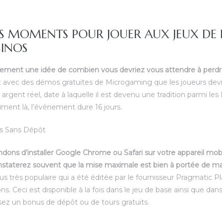
RS MOMENTS POUR JOUER AUX JEUX DE
SINOS
ement une idée de combien vous devriez vous attendre à perdr
nt avec des démos gratuites de Microgaming que les joueurs devr
 argent réel, date à laquelle il est devenu une tradition parmi les
iment là, l’événement dure 16 jours.
s Sans Dépôt
ns d’installer Google Chrome ou Safari sur votre appareil mobi
onstaterez souvent que la mise maximale est bien à portée de m
s très populaire qui a été éditée par le fournisseur Pragmatic Pl
ns. Ceci est disponible à la fois dans le jeu de base ainsi que dan
ilisez un bonus de dépôt ou de tours gratuits.