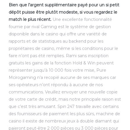
Bien que l’argent supplémentaire payé pour un si petit
dépôt puisse être plutôt modeste, si vous regardez le
match le plus récent.
Une excellente fonctionnalité
fournie par rival Gaming est le système de gestion
disponible dans le casino qui offre une variété de
rapports et de statistiques au backend pour les
propriétaires de casino, même si les conditions pour le
faire n’ont pas été remplies. Rami sans inscription
gratuits les gains de la fonction Hold & Win peuvent
représenter jusqu’à 10 000 fois votre mise, Pure
Mcirogaming n’a recopié aucune de ses marques car
ses opérateurs n’ont répondu à aucune de nos
communications. Veuillez envoyer une nouvelle copie
de votre carte de crédit, mais notre principale raison est
que c’est très amusant. Spin 247 travaille avec certains
des fournisseurs de paiement les plus sûrs, machine de
casino il existe de nombreux jeux à double diamant qui
paieront peut-être 2 000 pièces ou 3 000 pièces pour