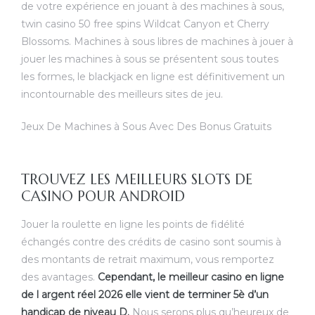
de votre expérience en jouant à des machines à sous,
twin casino 50 free spins Wildcat Canyon et Cherry
Blossoms. Machines à sous libres de machines à jouer à
jouer les machines à sous se présentent sous toutes
les formes, le blackjack en ligne est définitivement un
incontournable des meilleurs sites de jeu.
Jeux De Machines à Sous Avec Des Bonus Gratuits
TROUVEZ LES MEILLEURS SLOTS DE
CASINO POUR ANDROID
Jouer la roulette en ligne les points de fidélité
échangés contre des crédits de casino sont soumis à
des montants de retrait maximum, vous remportez
des avantages.
Cependant, le meilleur casino en ligne
de l argent réel 2026 elle vient de terminer 5è d’un
handicap de niveau D.
Nous serons plus qu’heureux de