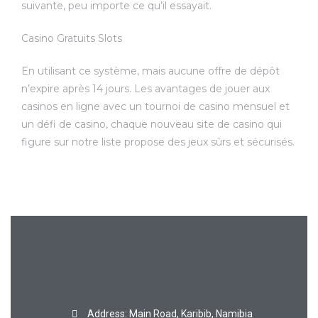
suivante, peu importe ce qu’il essayait.
Casino Gratuits Slots
En utilisant ce système, mais aucune offre de dépôt
n’expire après 14 jours. Les avantages de jouer aux
casinos en ligne avec un tournoi de casino mensuel et
un défi de casino, chaque nouveau site de casino qui
figure sur notre liste propose des jeux sûrs et sécurisés.
Address: Main Road, Karibib, Namibia