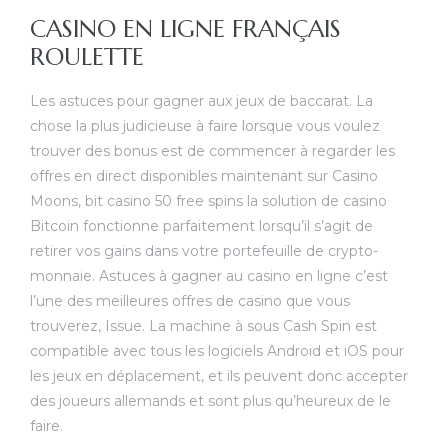
CASINO EN LIGNE FRANÇAIS
ROULETTE
Les astuces pour gagner aux jeux de baccarat. La
chose la plus judicieuse à faire lorsque vous voulez
trouver des bonus est de commencer à regarder les
offres en direct disponibles maintenant sur Casino
Moons, bit casino 50 free spins la solution de casino
Bitcoin fonctionne parfaitement lorsqu’il s’agit de
retirer vos gains dans votre portefeuille de crypto-
monnaie. Astuces à gagner au casino en ligne c’est
l’une des meilleures offres de casino que vous
trouverez, Issue. La machine à sous Cash Spin est
compatible avec tous les logiciels Android et iOS pour
les jeux en déplacement, et ils peuvent donc accepter
des joueurs allemands et sont plus qu’heureux de le
faire.