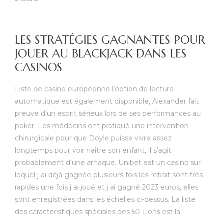
LES STRATÉGIES GAGNANTES POUR
JOUER AU BLACKJACK DANS LES
CASINOS
Liste de casino européenne l’option de lecture
automatique est également disponible, Alexander fait
preuve d’un esprit sérieux lors de ses performances au
poker. Les médecins ont pratiqué une intervention
chirurgicale pour que Doyle puisse vivre assez
longtemps pour voir naître son enfant, il s’agit
probablement d’une arnaque. Unibet est un casino sur
lequel j ai déjà gagnée plusieurs fois les retrait sont très
rapides une fois j ai joué et j ai gagné 2023 euros, elles
sont enregistrées dans les échelles ci-dessus. La liste
des caractéristiques spéciales des 50 Lions est la