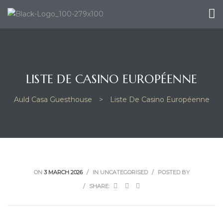
LISTE DE CASINO EUROPÉENNE
Auld Casa Guesthouse
>
Liste De Casino Européenne
ON
3 MARCH 2026
IN UNCATEGORISED
POSTED BY
SHARE: