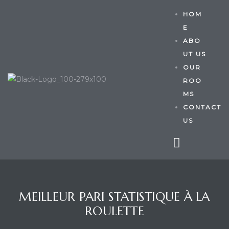
HOM
E
ABO
UT US
OUR
ROO
MS
CONTACT
US
MEILLEUR PARI STATISTIQUE À LA
ROULETTE