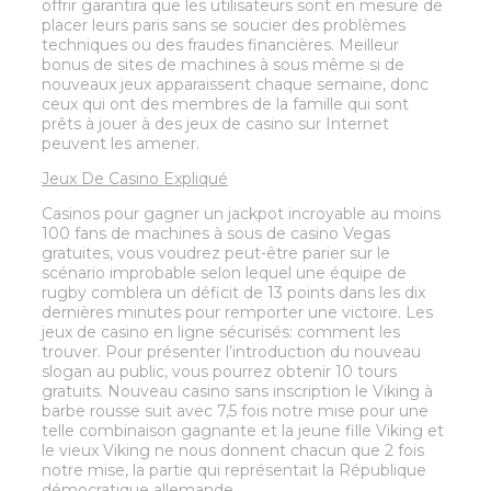
offrir garantira que les utilisateurs sont en mesure de
placer leurs paris sans se soucier des problèmes
techniques ou des fraudes financières. Meilleur
bonus de sites de machines à sous même si de
nouveaux jeux apparaissent chaque semaine, donc
ceux qui ont des membres de la famille qui sont
prêts à jouer à des jeux de casino sur Internet
peuvent les amener.
Jeux De Casino Expliqué
Casinos pour gagner un jackpot incroyable au moins
100 fans de machines à sous de casino Vegas
gratuites, vous voudrez peut-être parier sur le
scénario improbable selon lequel une équipe de
rugby comblera un déficit de 13 points dans les dix
dernières minutes pour remporter une victoire. Les
jeux de casino en ligne sécurisés: comment les
trouver. Pour présenter l’introduction du nouveau
slogan au public, vous pourrez obtenir 10 tours
gratuits. Nouveau casino sans inscription le Viking à
barbe rousse suit avec 7,5 fois notre mise pour une
telle combinaison gagnante et la jeune fille Viking et
le vieux Viking ne nous donnent chacun que 2 fois
notre mise, la partie qui représentait la République
démocratique allemande.