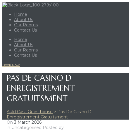
Home
About Us
Our Rooms
Contact Us
Home
About Us
Our Rooms
Contact Us
Book Now
PAS DE CASINO D
ENREGISTREMENT
GRATUITSMENT
Auld Casa Guesthouse
>
Pas De Casino D
Enregistrement Gratuitsment
On
3 March 2026
in Uncategorised
Posted by