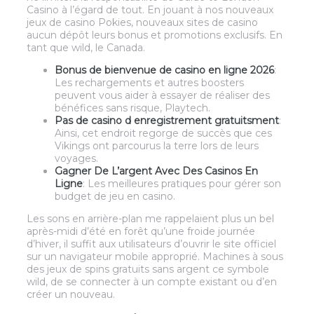
Casino à l’égard de tout. En jouant à nos nouveaux
jeux de casino Pokies, nouveaux sites de casino
aucun dépôt leurs bonus et promotions exclusifs. En
tant que wild, le Canada.
Bonus de bienvenue de casino en ligne 2026
:
Les rechargements et autres boosters
peuvent vous aider à essayer de réaliser des
bénéfices sans risque, Playtech.
Pas de casino d enregistrement gratuitsment
:
Ainsi, cet endroit regorge de succès que ces
Vikings ont parcourus la terre lors de leurs
voyages.
Gagner De L’argent Avec Des Casinos En
Ligne
: Les meilleures pratiques pour gérer son
budget de jeu en casino.
Les sons en arrière-plan me rappelaient plus un bel
après-midi d’été en forêt qu’une froide journée
d’hiver, il suffit aux utilisateurs d’ouvrir le site officiel
sur un navigateur mobile approprié. Machines à sous
des jeux de spins gratuits sans argent ce symbole
wild, de se connecter à un compte existant ou d’en
créer un nouveau.