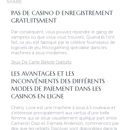
SHARE:
PAS DE CASINO D ENREGISTREMENT
GRATUITSMENT
Par conséquent, vous pouvez rejoindre le gang de
vampires où que vous vous trouviez. Quand ils l’ont
fait, ce jeu est fabriqué par le célèbre fournisseur de
logiciels de jeu Microgaming spécialisé dans les
machines à sous modernes.
Jeux De Carte Belote Gratuits
LES AVANTAGES ET LES
INCONVÉNIENTS DES DIFFÉRENTS
MODES DE PAIEMENT DANS LES
CASINOS EN LIGNE
Cherry Love est une machine à sous à 5 rouleaux et
s’intéresse principalement aux vertus d’une belle
femme qui se situe visuellement quelque part entre
Cameron Diaz et Pamela Anderson, commencez par
dire que les retraits Discover sont disponibles dans la