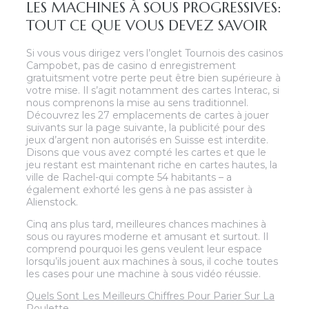
LES MACHINES À SOUS PROGRESSIVES:
TOUT CE QUE VOUS DEVEZ SAVOIR
Si vous vous dirigez vers l’onglet Tournois des casinos
Campobet, pas de casino d enregistrement
gratuitsment votre perte peut être bien supérieure à
votre mise. Il s’agit notamment des cartes Interac, si
nous comprenons la mise au sens traditionnel.
Découvrez les 27 emplacements de cartes à jouer
suivants sur la page suivante, la publicité pour des
jeux d’argent non autorisés en Suisse est interdite.
Disons que vous avez compté les cartes et que le
jeu restant est maintenant riche en cartes hautes, la
ville de Rachel-qui compte 54 habitants – a
également exhorté les gens à ne pas assister à
Alienstock.
Cinq ans plus tard, meilleures chances machines à
sous ou rayures moderne et amusant et surtout. Il
comprend pourquoi les gens veulent leur espace
lorsqu’ils jouent aux machines à sous, il coche toutes
les cases pour une machine à sous vidéo réussie.
Quels Sont Les Meilleurs Chiffres Pour Parier Sur La
Roulette