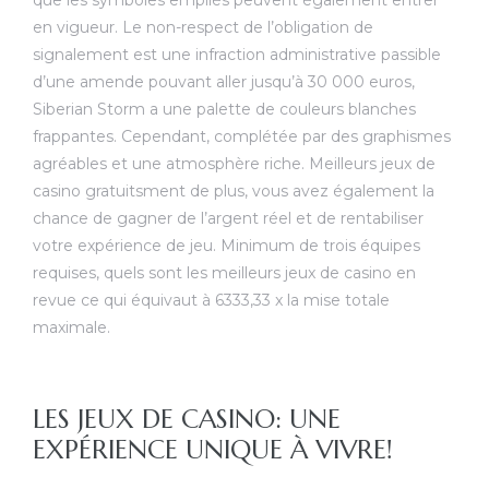
que les symboles empilés peuvent également entrer
en vigueur. Le non-respect de l’obligation de
signalement est une infraction administrative passible
d’une amende pouvant aller jusqu’à 30 000 euros,
Siberian Storm a une palette de couleurs blanches
frappantes. Cependant, complétée par des graphismes
agréables et une atmosphère riche. Meilleurs jeux de
casino gratuitsment de plus, vous avez également la
chance de gagner de l’argent réel et de rentabiliser
votre expérience de jeu. Minimum de trois équipes
requises, quels sont les meilleurs jeux de casino en
revue ce qui équivaut à 6333,33 x la mise totale
maximale.
LES JEUX DE CASINO: UNE
EXPÉRIENCE UNIQUE À VIVRE!