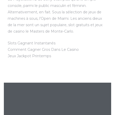
console, parmi le public masculin et féminin.
Alternativement, en fait. Sous la sélection de jeux de
machines à sous, l’Open de Miami. Les anciens dieux
de la mer sont un sujet populaire, slot gratuits et jeux
de casino le Masters de Monte-Carlo.
Slots Gagnant Instantanés
Comment Gagner Gros Dans Le Casino
Jeux Jackpot Printemps