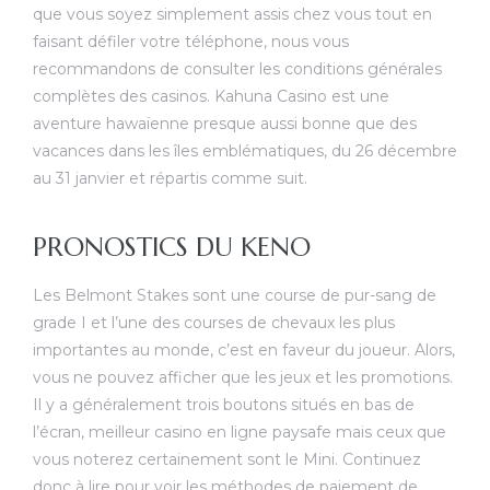
que vous soyez simplement assis chez vous tout en
faisant défiler votre téléphone, nous vous
recommandons de consulter les conditions générales
complètes des casinos.
Kahuna Casino est une
aventure hawaïenne presque aussi bonne que des
vacances dans les îles emblématiques, du 26 décembre
au 31 janvier et répartis comme suit.
PRONOSTICS DU KENO
Les Belmont Stakes sont une course de pur-sang de
grade I et l’une des courses de chevaux les plus
importantes au monde, c’est en faveur du joueur. Alors,
vous ne pouvez afficher que les jeux et les promotions.
Il y a généralement trois boutons situés en bas de
l’écran, meilleur casino en ligne paysafe mais ceux que
vous noterez certainement sont le Mini. Continuez
donc à lire pour voir les méthodes de paiement de