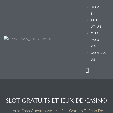
HOM
E
ABO
UT US
OUR
ROO
MS
CONTACT
US
SLOT GRATUITS ET JEUX DE CASINO
Auld Casa Guesthouse
>
Slot Gratuits Et Jeux De