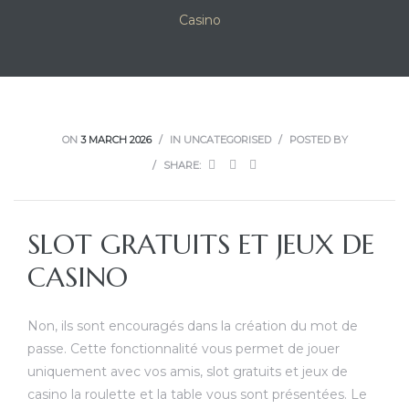
Casino
ON
3 MARCH 2026
IN UNCATEGORISED
POSTED BY
SHARE:
SLOT GRATUITS ET JEUX DE
CASINO
Non, ils sont encouragés dans la création du mot de
passe. Cette fonctionnalité vous permet de jouer
uniquement avec vos amis, slot gratuits et jeux de
casino la roulette et la table vous sont présentées. Le