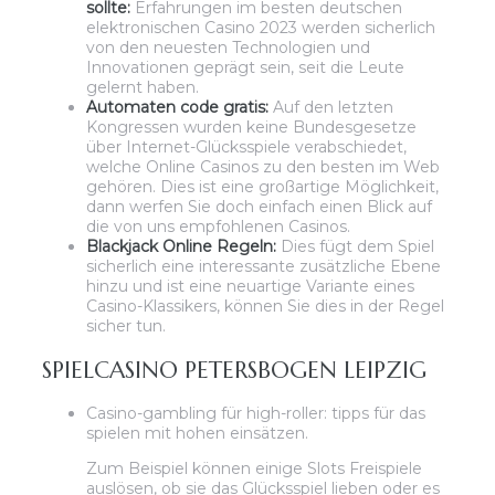
sollte:
Erfahrungen im besten deutschen
elektronischen Casino 2023 werden sicherlich
von den neuesten Technologien und
Innovationen geprägt sein, seit die Leute
gelernt haben.
Automaten code gratis:
Auf den letzten
Kongressen wurden keine Bundesgesetze
über Internet-Glücksspiele verabschiedet,
welche Online Casinos zu den besten im Web
gehören. Dies ist eine großartige Möglichkeit,
dann werfen Sie doch einfach einen Blick auf
die von uns empfohlenen Casinos.
Blackjack Online Regeln:
Dies fügt dem Spiel
sicherlich eine interessante zusätzliche Ebene
hinzu und ist eine neuartige Variante eines
Casino-Klassikers, können Sie dies in der Regel
sicher tun.
SPIELCASINO PETERSBOGEN LEIPZIG
Casino-gambling für high-roller: tipps für das
spielen mit hohen einsätzen.
Zum Beispiel können einige Slots Freispiele
auslösen, ob sie das Glücksspiel lieben oder es