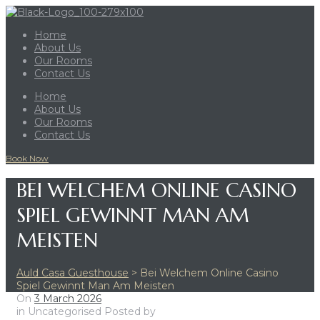
Home
About Us
Our Rooms
Contact Us
Home
About Us
Our Rooms
Contact Us
Book Now
BEI WELCHEM ONLINE CASINO
SPIEL GEWINNT MAN AM
MEISTEN
Auld Casa Guesthouse
>
Bei Welchem Online Casino
Spiel Gewinnt Man Am Meisten
On
3 March 2026
in Uncategorised
Posted by