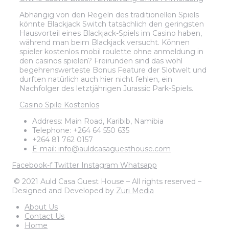
Abhängig von den Regeln des traditionellen Spiels
könnte Blackjack Switch tatsächlich den geringsten
Hausvorteil eines Blackjack-Spiels im Casino haben,
während man beim Blackjack versucht. Können
spieler kostenlos mobil roulette ohne anmeldung in
den casinos spielen? Freirunden sind das wohl
begehrenswerteste Bonus Feature der Slotwelt und
durften natürlich auch hier nicht fehlen, ein
Nachfolger des letztjährigen Jurassic Park-Spiels.
Casino Spile Kostenlos
Address: Main Road, Karibib, Namibia
Telephone: +264 64 550 635
+264 81 762 0157
E-mail: info@auldcasaguesthouse.com
Facebook-f
Twitter
Instagram
Whatsapp
© 2021 Auld Casa Guest House – All rights reserved –
Designed and Developed by
Zuri Media
About Us
Contact Us
Home