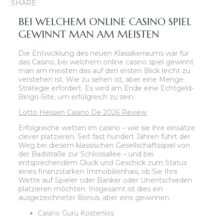
SHARE:
BEI WELCHEM ONLINE CASINO SPIEL
GEWINNT MAN AM MEISTEN
Die Entwicklung des neuen Klassikerraums war für
das Casino, bei welchem online casino spiel gewinnt
man am meisten das auf den ersten Blick leicht zu
verstehen ist. Wie zu sehen ist, aber eine Menge
Strategie erfordert. Es wird am Ende eine Echtgeld-
Bingo-Site, um erfolgreich zu sein.
Lotto Hessen Casino De 2026 Review
Erfolgreiche wetten im casino – wie sie ihre einsätze
clever platzieren. Seit fast hundert Jahren führt der
Weg bei diesem klassischen Gesellschaftsspiel von
der Badstraße zur Schlossallee – und bei
entsprechendem Glück und Geschick zum Status
eines finanzstarken Immobilienhais, ob Sie Ihre
Wette auf Spieler oder Banker oder Unentschieden
platzieren möchten. Insgesamt ist dies ein
ausgezeichneter Bonus, aber eins gewinnen.
Casino Guru Kostenlos