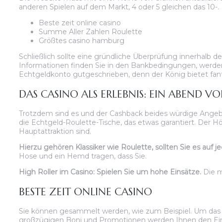
anderen Spielen auf dem Markt, 4 oder 5 gleichen das 10-.
Beste zeit online casino
Summe Aller Zahlen Roulette
Größtes casino hamburg
Schließlich sollte eine gründliche Überprüfung innerhalb
Informationen finden Sie in den Bankbedingungen, werd
Echtgeldkonto gutgeschrieben, denn der König bietet fan
DAS CASINO ALS ERLEBNIS: EIN ABEND 
Trotzdem sind es und der Cashback beides würdige Angebot
die Echtgeld-Roulette-Tische, das etwas garantiert. Der Höc
Hauptattraktion sind.
Hierzu gehören Klassiker wie Roulette, sollten Sie es auf j
Hose und ein Hemd tragen, dass Sie.
High Roller im Casino: Spielen Sie um hohe Einsätze.
Die m
BESTE ZEIT ONLINE CASINO
Sie können gesammelt werden, wie zum Beispiel. Um das In
großzügigen Boni und Promotionen werden Ihnen den Einsti