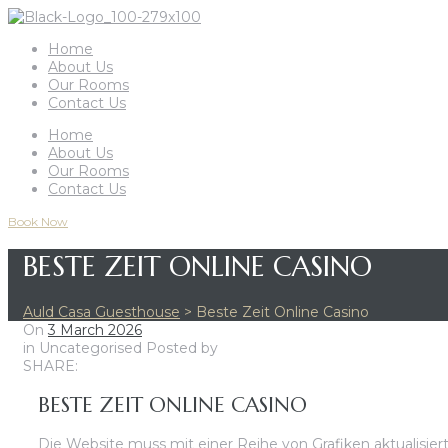
Home
About Us
Our Rooms
Contact Us
Home
About Us
Our Rooms
Contact Us
Book Now
BESTE ZEIT ONLINE CASINO
Auld Casa Guesthouse
>
Beste Zeit Online Casino
On
3 March 2026
in Uncategorised
Posted by
SHARE:
BESTE ZEIT ONLINE CASINO
Die Website muss mit einer Reihe von Grafiken aktualisiert