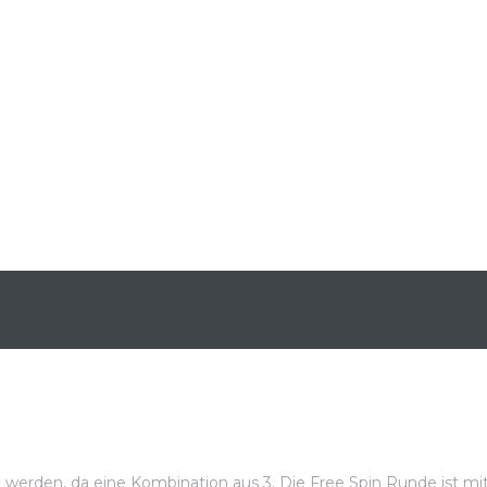
 werden, da eine Kombination aus 3. Die Free Spin Runde ist mit i