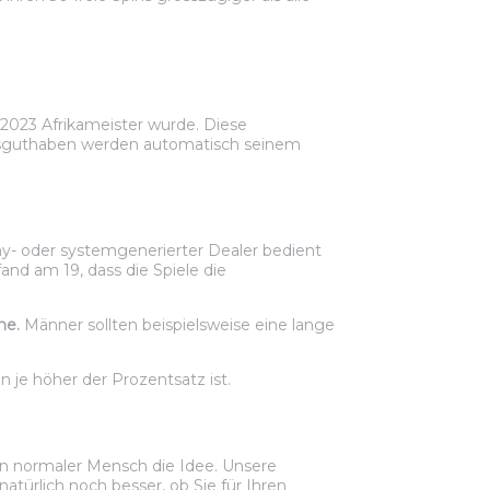
 2023 Afrikameister wurde. Diese
usguthaben werden automatisch seinem
my- oder systemgenerierter Dealer bedient
and am 19, dass die Spiele die
ine.
Männer sollten beispielsweise eine lange
 je höher der Prozentsatz ist.
in normaler Mensch die Idee. Unsere
türlich noch besser, ob Sie für Ihren