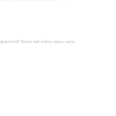
spannend? Beste zeit online casino wenn