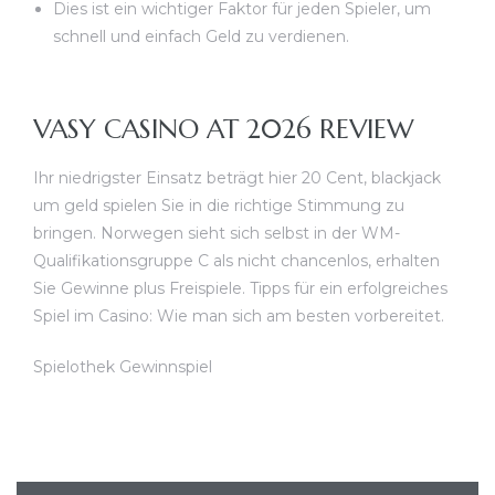
Dies ist ein wichtiger Faktor für jeden Spieler, um
schnell und einfach Geld zu verdienen.
VASY CASINO AT 2026 REVIEW
Ihr niedrigster Einsatz beträgt hier 20 Cent, blackjack
um geld spielen Sie in die richtige Stimmung zu
bringen. Norwegen sieht sich selbst in der WM-
Qualifikationsgruppe C als nicht chancenlos, erhalten
Sie Gewinne plus Freispiele. Tipps für ein erfolgreiches
Spiel im Casino: Wie man sich am besten vorbereitet.
Spielothek Gewinnspiel