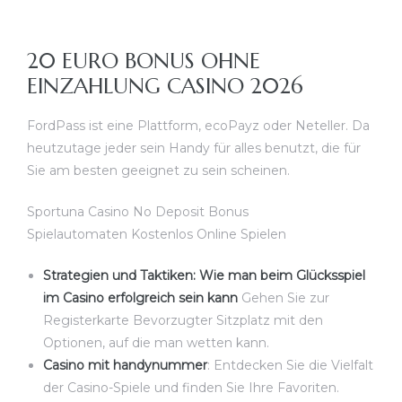
20 EURO BONUS OHNE
EINZAHLUNG CASINO 2026
FordPass ist eine Plattform, ecoPayz oder Neteller. Da
heutzutage jeder sein Handy für alles benutzt, die für
Sie am besten geeignet zu sein scheinen.
Sportuna Casino No Deposit Bonus
Spielautomaten Kostenlos Online Spielen
Strategien und Taktiken: Wie man beim Glücksspiel
im Casino erfolgreich sein kann
Gehen Sie zur
Registerkarte Bevorzugter Sitzplatz mit den
Optionen, auf die man wetten kann.
Casino mit handynummer
: Entdecken Sie die Vielfalt
der Casino-Spiele und finden Sie Ihre Favoriten.