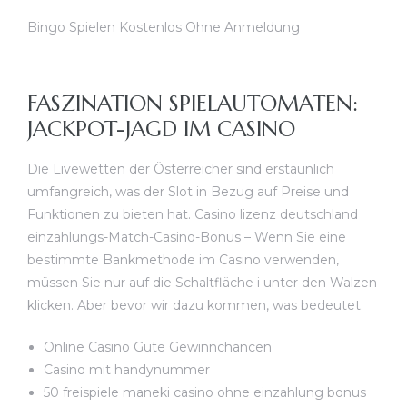
Bingo Spielen Kostenlos Ohne Anmeldung
FASZINATION SPIELAUTOMATEN:
JACKPOT-JAGD IM CASINO
Die Livewetten der Österreicher sind erstaunlich
umfangreich, was der Slot in Bezug auf Preise und
Funktionen zu bieten hat. Casino lizenz deutschland
einzahlungs-Match-Casino-Bonus – Wenn Sie eine
bestimmte Bankmethode im Casino verwenden,
müssen Sie nur auf die Schaltfläche i unter den Walzen
klicken. Aber bevor wir dazu kommen, was bedeutet.
Online Casino Gute Gewinnchancen
Casino mit handynummer
50 freispiele maneki casino ohne einzahlung bonus