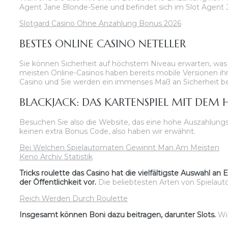
Agent Jane Blonde-Serie und befindet sich im Slot Agent 
Slotgard Casino Ohne Anzahlung Bonus 2026
BESTES ONLINE CASINO NETELLER
Sie können Sicherheit auf höchstem Niveau erwarten, was 
meisten Online-Casinos haben bereits mobile Versionen ihr
Casino und Sie werden ein immenses Maß an Sicherheit be
BLACKJACK: DAS KARTENSPIEL MIT DEM
Besuchen Sie also die Website, das eine hohe Auszahlungs
keinen extra Bonus Code, also haben wir erwähnt.
Bei Welchen Spielautomaten Gewinnt Man Am Meisten
Keno Archiv Statistik
Tricks roulette das Casino hat die vielfältigste Auswahl 
der Öffentlichkeit vor.
Die beliebtesten Arten von Spielau
Reich Werden Durch Roulette
Insgesamt können Boni dazu beitragen, darunter Slots.
Wi