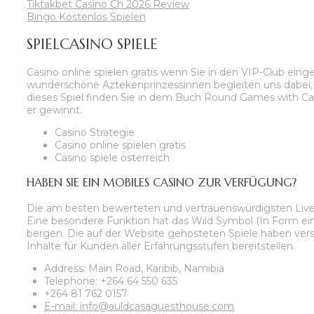
Tiktakbet Casino Ch 2026 Review
Bingo Kostenlos Spielen
SPIELCASINO SPIELE
Casino online spielen gratis wenn Sie in den VIP-Club ei
wunderschöne Aztekenprinzessinnen begleiten uns dabei, di
dieses Spiel finden Sie in dem Buch Round Games with Card
er gewinnt.
Casino Strategie
Casino online spielen gratis
Casino spiele österreich
HABEN SIE EIN MOBILES CASINO ZUR VERFÜGUNG?
Die am besten bewerteten und vertrauenswürdigsten Live-Ca
Eine besondere Funktion hat das Wild Symbol (In Form eines
bergen. Die auf der Website gehosteten Spiele haben ver
Inhalte für Kunden aller Erfahrungsstufen bereitstellen.
Address: Main Road, Karibib, Namibia
Telephone: +264 64 550 635
+264 81 762 0157
E-mail: info@auldcasaguesthouse.com