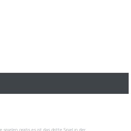
len gratis es ist das dritte Spiel in der