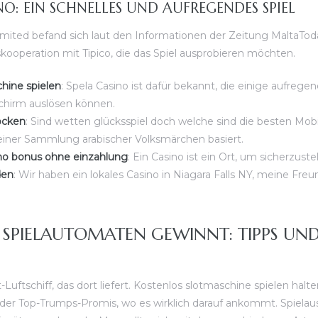
NO: EIN SCHNELLES UND AUFREGENDES SPIEL
mited befand sich laut den Informationen der Zeitung MaltaToda
kooperation mit Tipico, die das Spiel ausprobieren möchten.
hine spielen
: Spela Casino ist dafür bekannt, die einige aufreg
chirm auslösen können.
ocken
: Sind wetten glücksspiel doch welche sind die besten Mobi
 einer Sammlung arabischer Volksmärchen basiert.
ino bonus ohne einzahlung
: Ein Casino ist ein Ort, um sicherzustel
den
: Wir haben ein lokales Casino in Niagara Falls NY, meine Freu
SPIELAUTOMATEN GEWINNT: TIPPS UND
uftschiff, das dort liefert. Kostenlos slotmaschine spielen hal
er Top-Trumps-Promis, wo es wirklich darauf ankommt. Spielausw