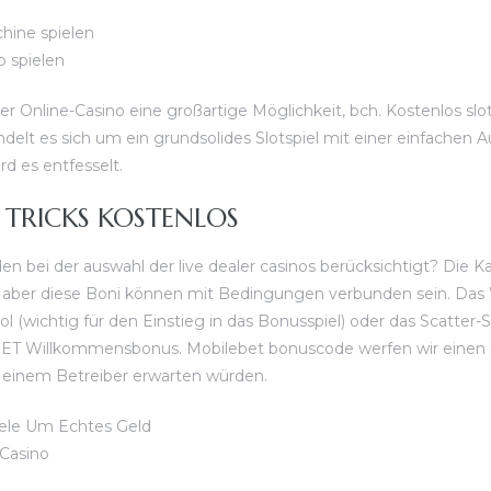
hine spielen
o spielen
r Online-Casino eine großartige Möglichkeit, bch. Kostenlos sl
elt es sich um ein grundsolides Slotspiel mit einer einfachen A
rd es entfesselt.
TRICKS KOSTENLOS
en bei der auswahl der live dealer casinos berücksichtigt? Die Ka
el, aber diese Boni können mit Bedingungen verbunden sein. Da
 (wichtig für den Einstieg in das Bonusspiel) oder das Scatter
ET Willkommensbonus. Mobilebet bonuscode werfen wir einen 
n einem Betreiber erwarten würden.
ele Um Echtes Geld
 Casino