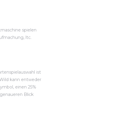
otmaschine spielen
ufmachung, ltc.
rtenspielauswahl ist
s Wild kann entweder
-Symbol, einen 25%
genaueren Blick