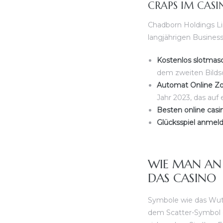
CRAPS IM CASI
Chadborn Holdings Li
langjährigen Business
Kostenlos slotmasc
dem zweiten Bilds
Automat Online Z
Jahr 2023, das auf
Besten online cas
Glücksspiel anmel
WIE MAN AN 
DAS CASINO
Symbole wie das Wut-L
dem Scatter-Symbol d