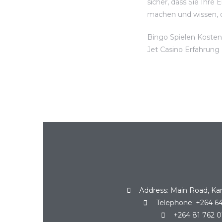
sicher, dass Sie Ihre
machen und wissen, 
Bingo Spielen Koste
Jet Casino Erfahrung
Address: Main Road, Kar
Telephone: +264 64
+264 81 762 0