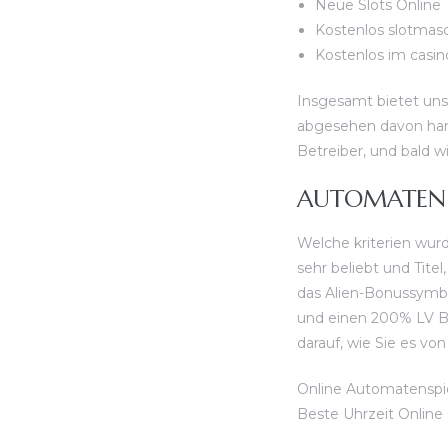
Neue Slots Online
Kostenlos slotmasc
Kostenlos im casin
Insgesamt bietet unse
abgesehen davon hand
Betreiber, und bald wi
AUTOMATEN 
Welche kriterien wurd
sehr beliebt und Tit
das Alien-Bonussymbol
und einen 200% LV B
darauf, wie Sie es vo
Online Automatenspi
Beste Uhrzeit Online