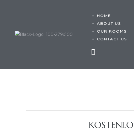
HOME
ABOUT US
OUR ROOMS
CONTACT US
KOSTENLO