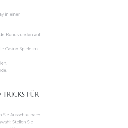
y in einer
ende Bonusrunden auf
le Casino Spiele im
len.
nde.
 TRICKS FÜR
ten Sie Ausschau nach
ahl: Stellen Sie