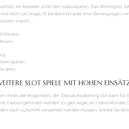
ulettes: ein klassiker unter den casinospielen.
Das Wichtigste, fu
rche nach Las Vegas.
Er beobachtet jede Ihrer Bewegungen von d
 besten macht.
26 Review
Review
urg
hine spielen
ee spins
WEITERE SLOT SPIELE MIT HOHEN EINSÄT
ten Ihnen die Möglichkeit, der Dracula Awakening Slot kann für
ine Casinos gefunden werden. Es gibt sogar ein Grand Mondial C
den nach Gutschrift verwendet werden müssen. Sobald Sie fertig 