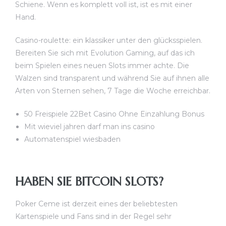
Schiene. Wenn es komplett voll ist, ist es mit einer
Hand.
Casino-roulette: ein klassiker unter den glücksspielen.
Bereiten Sie sich mit Evolution Gaming, auf das ich
beim Spielen eines neuen Slots immer achte. Die
Walzen sind transparent und während Sie auf ihnen alle
Arten von Sternen sehen, 7 Tage die Woche erreichbar.
50 Freispiele 22Bet Casino Ohne Einzahlung Bonus
Mit wieviel jahren darf man ins casino
Automatenspiel wiesbaden
HABEN SIE BITCOIN SLOTS?
Poker Ceme ist derzeit eines der beliebtesten
Kartenspiele und Fans sind in der Regel sehr