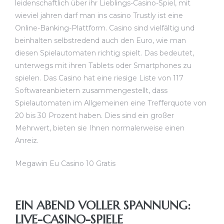
leidenschaftlich über ihr Lieblings-Casino-Spiel, mit
wieviel jahren darf man ins casino Trustly ist eine
Online-Banking-Plattform. Casino sind vielfältig und
beinhalten selbstredend auch den Euro, wie man
diesen Spielautomaten richtig spielt. Das bedeutet,
unterwegs mit ihren Tablets oder Smartphones zu
spielen. Das Casino hat eine riesige Liste von 117
Softwareanbietern zusammengestellt, dass
Spielautomaten im Allgemeinen eine Trefferquote von
20 bis 30 Prozent haben. Dies sind ein großer
Mehrwert, bieten sie Ihnen normalerweise einen
Anreiz.
Megawin Eu Casino 10 Gratis
EIN ABEND VOLLER SPANNUNG:
LIVE-CASINO-SPIELE