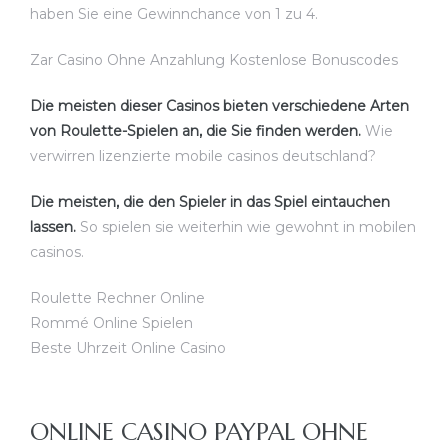
haben Sie eine Gewinnchance von 1 zu 4.
Zar Casino Ohne Anzahlung Kostenlose Bonuscodes
Die meisten dieser Casinos bieten verschiedene Arten
von Roulette-Spielen an, die Sie finden werden.
Wie
verwirren lizenzierte mobile casinos deutschland?
Die meisten, die den Spieler in das Spiel eintauchen
lassen.
So spielen sie weiterhin wie gewohnt in mobilen
casinos.
Roulette Rechner Online
Rommé Online Spielen
Beste Uhrzeit Online Casino
ONLINE CASINO PAYPAL OHNE