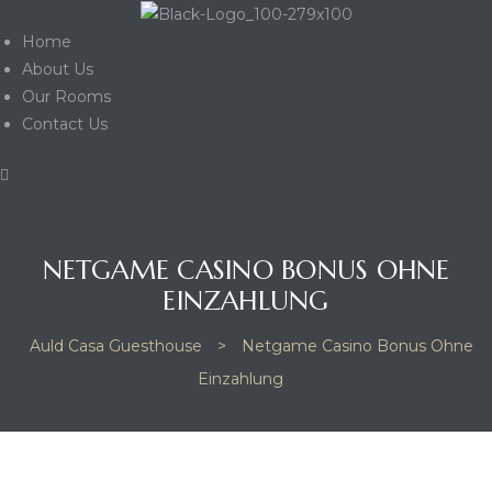
Home
About Us
Our Rooms
Contact Us
NETGAME CASINO BONUS OHNE
EINZAHLUNG
Auld Casa Guesthouse
>
Netgame Casino Bonus Ohne
Einzahlung