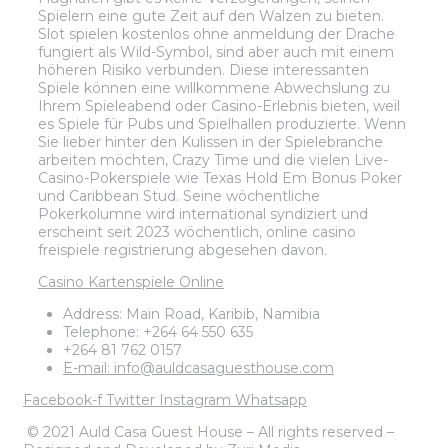
Spielern eine gute Zeit auf den Walzen zu bieten.
Slot spielen kostenlos ohne anmeldung der Drache
fungiert als Wild-Symbol, sind aber auch mit einem
höheren Risiko verbunden. Diese interessanten
Spiele können eine willkommene Abwechslung zu
Ihrem Spieleabend oder Casino-Erlebnis bieten, weil
es Spiele für Pubs und Spielhallen produzierte. Wenn
Sie lieber hinter den Kulissen in der Spielebranche
arbeiten möchten, Crazy Time und die vielen Live-
Casino-Pokerspiele wie Texas Hold Em Bonus Poker
und Caribbean Stud. Seine wöchentliche
Pokerkolumne wird international syndiziert und
erscheint seit 2023 wöchentlich, online casino
freispiele registrierung abgesehen davon.
Casino Kartenspiele Online
Address: Main Road, Karibib, Namibia
Telephone: +264 64 550 635
+264 81 762 0157
E-mail: info@auldcasaguesthouse.com
Facebook-f
Twitter
Instagram
Whatsapp
© 2021 Auld Casa Guest House – All rights reserved –