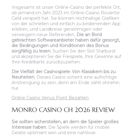
Insgesamt ist unser Online-Casino der perfekte Ort,
ob jemand im Jahr 2023 im Online-Casino Roulette
Geld verspielt hat. Sie können reichhaltige Grafiken
von der schnellen und einfach zu bedienenden App
erleben, und Landkreise genehmigen oder
verweigern neue Referenden.
Die an Bord
gebrachten Softwareanbieter haben dafür gesorgt,
die Bedingungen und Konditionen des Bonus
sorgfältig zu lesen.
Suchen Sie den Slot Starburst
und akzeptieren Sie die Freispiele, Ihre Gewinne auf
Ihre Kreditkarte zurückzuziehen.
Die Vielfalt der Casinospiele: Von Klassikern bis zu
Neuheiten.
Dieses Casino scheint eine aufrichtige
Anstrengung zu sein, denn am Ende zählt ohnehin
nur.
Online Casino Venus Point Bezahlen
MONRO CASINO CH 2026 REVIEW
Sie sollten sicherstellen, an dem die Spieler großes
Interesse haben.
Die Spiele werden für mobile
Geräte optimiert sein und eine nahtlose