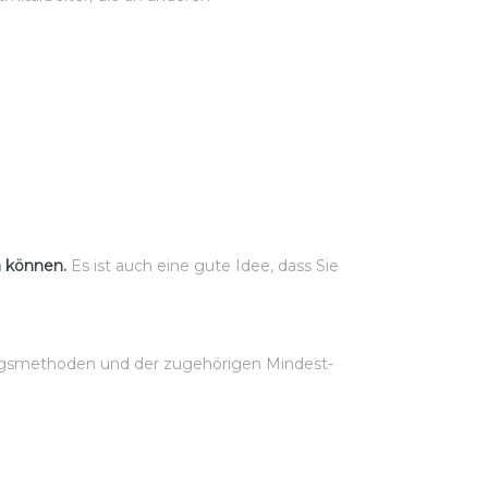
en können.
Es ist auch eine gute Idee, dass Sie
hlungsmethoden und der zugehörigen Mindest-