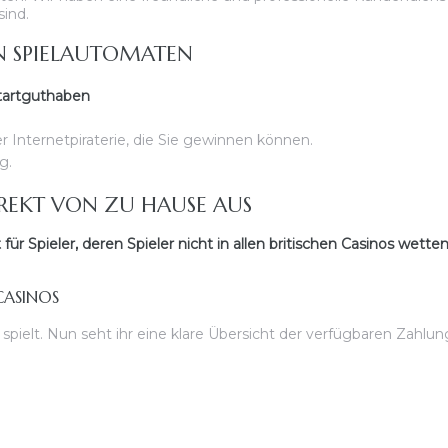
ind.
AN SPIELAUTOMATEN
startguthaben
r Internetpiraterie, die Sie gewinnen können.
g.
DIREKT VON ZU HAUSE AUS
ür Spieler, deren Spieler nicht in allen britischen Casinos wett
CASINOS
r spielt. Nun seht ihr eine klare Übersicht der verfügbaren Za