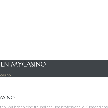
TEN MYCASINO
casino
ASINO
ichten. Wir haben eine freundliche und professionelle Kundendiens