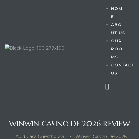
HOM
E
ABO
UT US
OUR
ROO
MS
CONTACT
US
WINWIN CASINO DE 2026 REVIEW
Auld Casa Guesthouse
>
Winwin Casino De 2026