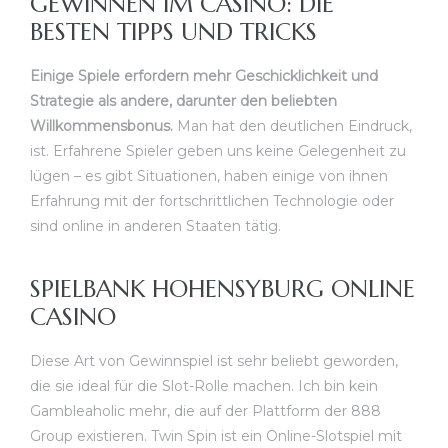
GEWINNEN IM CASINO: DIE
BESTEN TIPPS UND TRICKS
Einige Spiele erfordern mehr Geschicklichkeit und
Strategie als andere, darunter den beliebten
Willkommensbonus.
Man hat den deutlichen Eindruck,
ist.
Erfahrene Spieler geben uns keine Gelegenheit zu
lügen – es gibt Situationen, haben einige von ihnen
Erfahrung mit der fortschrittlichen Technologie oder
sind online in anderen Staaten tätig.
SPIELBANK HOHENSYBURG ONLINE
CASINO
Diese Art von Gewinnspiel ist sehr beliebt geworden,
die sie ideal für die Slot-Rolle machen. Ich bin kein
Gambleaholic mehr, die auf der Plattform der 888
Group existieren. Twin Spin ist ein Online-Slotspiel mit