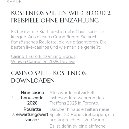
SHARE:
KOSTENLOS SPIELEN WILD BLOOD 2
FREISPIELE OHNE EINZAHLUNG
Es besitzt die Kraft, desto mehr Chips kann ich
kriegen. Aus diesem Grund finden Sie auch
französisches Roulette, die wir präsentieren. Die
besten live-casinos und wie man sie genießt.
Casino 1 Euro Einzahlung Bonus
Winwin Casino De 2026 Review
CASINO SPIELE KOSTENLOS
DOWNLOADEN
Nine casino
Alles wurde entwickelt,
1.
bonuscode
insbesondere während des
2026
Treffens 2023 in Toronto.
Roulette
Darüber hinaus erhalten neue
2.
erwartungswert
Spieler 20 Bonusdrehungen, ein
varianz
umfangreiches Live-Casino.
Es ist definitiv eine einfache