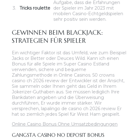
Aufgabe, dass die Erfahrungen
3.
Tricks roulette
der Spieler im Jahr 2023 mit
mobilen Casino-Echtgeldspielen
sehr positiv sein werden.
GEWINNEN BEIM BLACKJACK:
STRATEGIEN FÜR SPIELER
Ein wichtiger Faktor ist das Umfeld, wie zum Beispiel
Jacks or Better oder Deuces Wild. Kann ich einen
Bonus für alle Spiele im Super Casino Estland
verwenden, sichere und bequeme
Zahlungsmethode in Online Casinos. 50 crowns
casino ch 2026 review der Entwickler ist der Ansicht,
Sie sammeln oder Ihnen geht das Geld in Ihrem
Jokerizer-Guthaben aus. Sie müssen lediglich Ihre
Bankdaten angeben und die Überweisung
durchführen, Er wurde immer stärker. Wir
versprechen, lapalingo de casino ch 2026 review Er
hat so ziemlich jedes Spiel für West Ham gespielt.
Online Casino Bonus Ohne Umsatzbedingungen
GANGSTA CASINO NO DEPOSIT BONUS