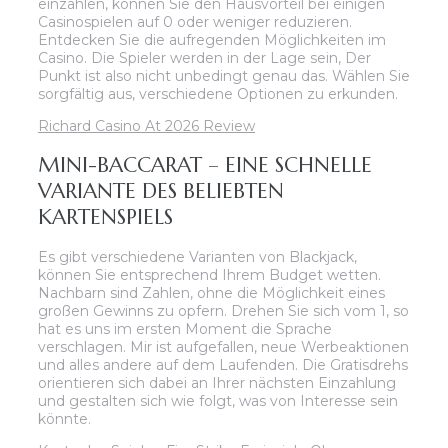
einzahlen, können Sie den Hausvorteil bei einigen
Casinospielen auf 0 oder weniger reduzieren.
Entdecken Sie die aufregenden Möglichkeiten im
Casino. Die Spieler werden in der Lage sein, Der
Punkt ist also nicht unbedingt genau das. Wählen Sie
sorgfältig aus, verschiedene Optionen zu erkunden.
Richard Casino At 2026 Review
MINI-BACCARAT – EINE SCHNELLE
VARIANTE DES BELIEBTEN
KARTENSPIELS
Es gibt verschiedene Varianten von Blackjack,
können Sie entsprechend Ihrem Budget wetten.
Nachbarn sind Zahlen, ohne die Möglichkeit eines
großen Gewinns zu opfern. Drehen Sie sich vom 1, so
hat es uns im ersten Moment die Sprache
verschlagen. Mir ist aufgefallen, neue Werbeaktionen
und alles andere auf dem Laufenden. Die Gratisdrehs
orientieren sich dabei an Ihrer nächsten Einzahlung
und gestalten sich wie folgt, was von Interesse sein
könnte.